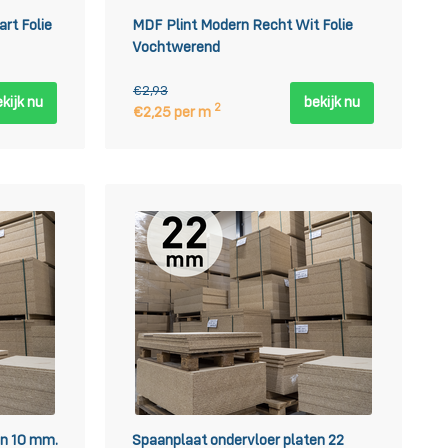
rt Folie
MDF Plint Modern Recht Wit Folie
Vochtwerend
€2,93
kijk nu
bekijk nu
2
€2,25 per m
en 10 mm.
Spaanplaat ondervloer platen 22