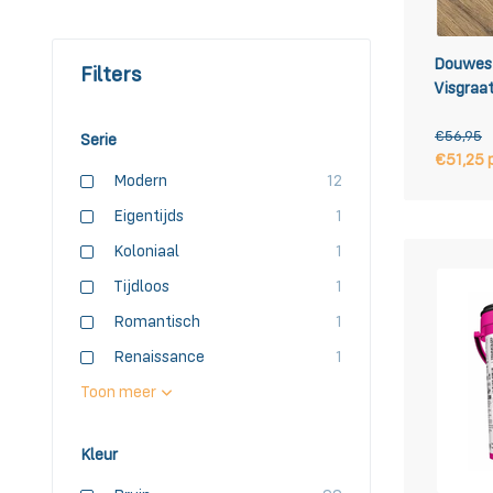
Douwes 
Filters
Visgraat
€56,95
Serie
€51,25 
Modern
12
Eigentijds
1
Koloniaal
1
Tijdloos
1
Romantisch
1
Renaissance
1
Toon meer
Kleur