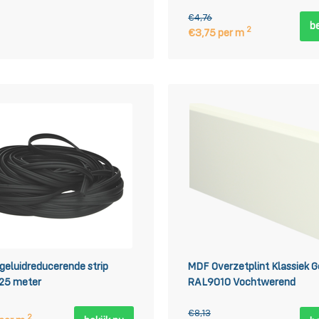
€4,76
be
2
€3,75 per m
geluidreducerende strip
MDF Overzetplint Klassiek G
 25 meter
RAL9010 Vochtwerend
€8,13
2