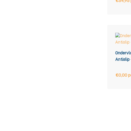
€54,95
Ondervl
Antislip
€0,00 p