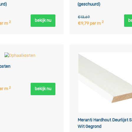
urd)
(geschuurd)
€13,69
bekijk nu
be
2
2
er m
€9,79 per m
osten
2
er m
bekijk nu
Meranti Hardhout Deurlijst 
Wit Gegrond