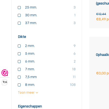
(geschu
25 mm.
3
€12,44
30 mm.
1
€8,49 p
37 mm.
3
Dikte
2 mm.
9
5 mm.
6
Ophaalk
6 mm.
2
7 mm.
18
€0,00 p
7,5 mm
11
9,6
8 mm.
108
Toon meer
Eigenschappen