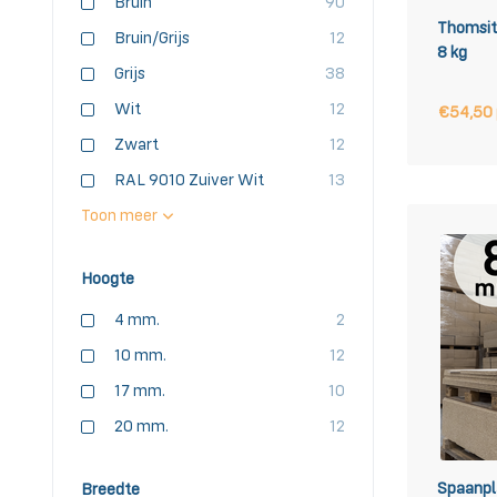
Bruin
90
Thomsit
Bruin/Grijs
12
8 kg
Grijs
38
Wit
12
€54,50
Zwart
12
RAL 9010 Zuiver Wit
13
Toon meer
Hoogte
4 mm.
2
10 mm.
12
17 mm.
10
20 mm.
12
Spaanpl
Breedte