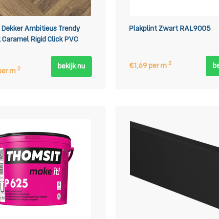
Dekker Ambitieus Trendy
Plakplint Zwart RAL9005
 Caramel Rigid Click PVC
2
€1,69 per m
be
bekijk nu
2
per m