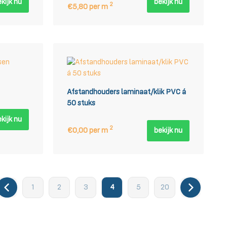
kijk nu
bekijk nu
2
€5,80 per m
Afstandhouders laminaat/klik PVC á
50 stuks
kijk nu
2
€0,00 per m
bekijk nu
1
2
3
4
5
20