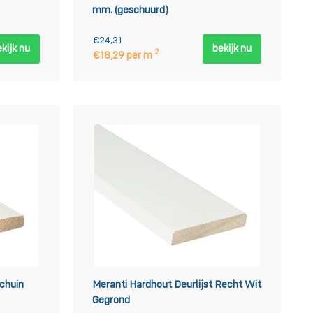
mm. (geschuurd)
€24,31
kijk nu
bekijk nu
2
€18,29 per m
Schuin
Meranti Hardhout Deurlijst Recht Wit
Gegrond