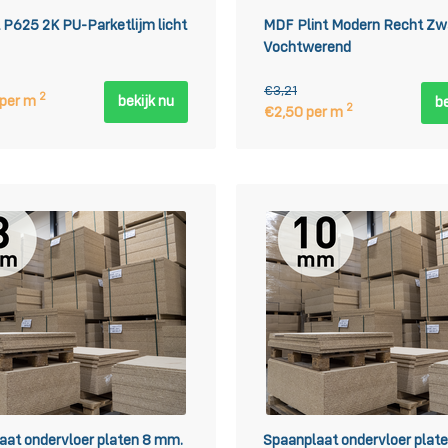
 P625 2K PU-Parketlijm licht
MDF Plint Modern Recht Zwa
Vochtwerend
€3,21
2
 per m
bekijk nu
be
2
€2,50 per m
aat ondervloer platen 8 mm.
Spaanplaat ondervloer plat