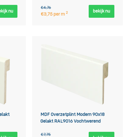
€4,76
kijk nu
bekijk nu
2
€3,75 per m
elakt
MDF Overzetplint Modern 90x18
Gelakt RAL9016 Vochtwerend
€7,75