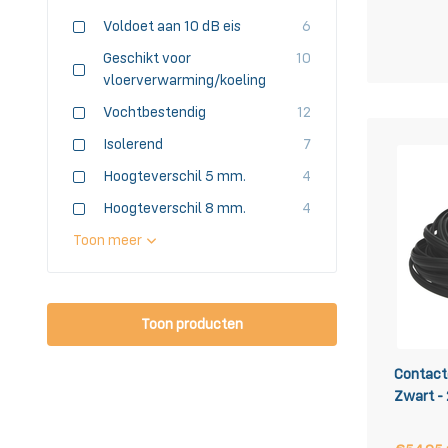
Voldoet aan 10 dB eis
6
Geschikt voor
10
vloerverwarming/koeling
Vochtbestendig
12
Isolerend
7
Hoogteverschil 5 mm.
4
Hoogteverschil 8 mm.
4
Toon meer
Toon
producten
Contact
Zwart -