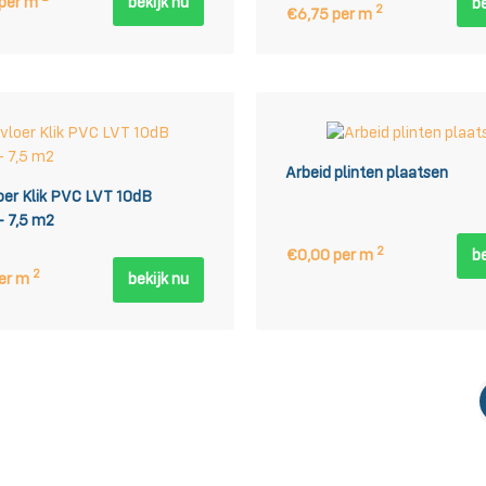
 per m
bekijk nu
be
2
€6,75 per m
Arbeid plinten plaatsen
oer Klik PVC LVT 10dB
 - 7,5 m2
2
€0,00 per m
be
2
er m
bekijk nu