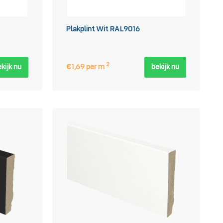
Plakplint Wit RAL9016
2
kijk nu
€1,69 per m
bekijk nu