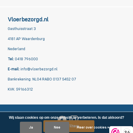
Vloerbezorgd.nl
Gasthuisstraat 3
4181 AP Waardenburg
Nederland
Tel:
0418 796000
E-mail:
info@vloerbezorgd.nl
Bankrekening: NL04 RABO 0137 5452 07
KVK: 59166312
Wij slaan cookies op om onze website te verbeteren. Is dat akkoord?
Filters
Ja
Nee
Meer over cookies »
9,6