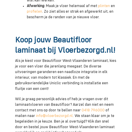
wat kan werken.
Afwerking:
Maak je vloer helemaal af met
plinten
en
profielen
. Zo ziet alles er strak en afgewerkt uit, en
bescherm je de randen van je nieuwe vloer.
Koop jouw Beautifloor
laminaat bij Vloerbezorgd.nl!
Als je kiest voor Beautifloor West-Vlaanderen laminaat, kies
je voor een vloer die jarenlang meegaat. De diverse
uitvoeringen garanderen een naadloze integratie in elk
interieur, van modern tot klassiek. En met de
gebruiksvriendelijke Uniclic verbinding is installatie een
fluitje van een cent!
Wil je graag persoonlijk advies of heb je vragen over dit
laminaatvloeren van Beautifloor? Aarzel dan niet en neem
contact met ons op door te bellen naar
0418 796000
of
mailen naar
info@vloerbezorgd.nl
. We staan klaar om je te
begeleiden in je keuze. Ben je al overtuigd? Klik dan snel
door en bestel jouw Beautifloor West-Vlaanderen laminaat