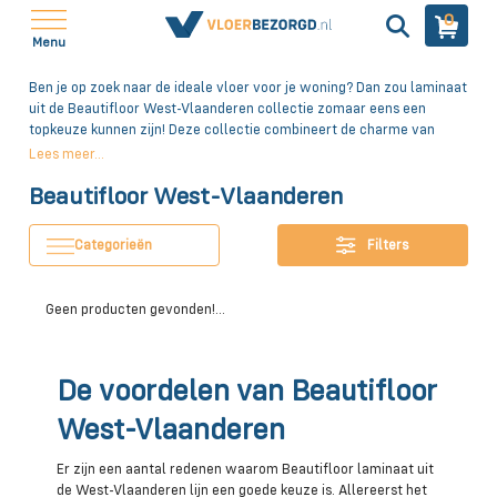
0
Menu
Ben je op zoek naar de ideale vloer voor je woning? Dan zou laminaat
uit de Beautifloor West-Vlaanderen collectie zomaar eens een
topkeuze kunnen zijn! Deze collectie combineert de charme van
klassiek Belgisch design met moderne vloertechnologie. De
Lees meer...
uitzonderlijke lengte van deze laminaatvloeren zorgen voor een
Beautifloor West-Vlaanderen
prachtig ruimtelijk effect in jouw woning. Lees meer over de
laminaatvloeren van Beautifloor West-Vlaanderen en ontdek
waarom deze het dé keuze is voor jou!
Categorieën
Filters
Geen producten gevonden!...
De voordelen van Beautifloor
West-Vlaanderen
Er zijn een aantal redenen waarom Beautifloor laminaat uit
de West-Vlaanderen lijn een goede keuze is. Allereerst het