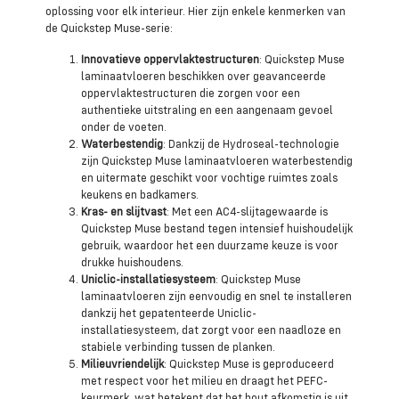
oplossing voor elk interieur. Hier zijn enkele kenmerken van
de Quickstep Muse-serie:
Innovatieve oppervlaktestructuren
: Quickstep Muse
laminaatvloeren beschikken over geavanceerde
oppervlaktestructuren die zorgen voor een
authentieke uitstraling en een aangenaam gevoel
onder de voeten.
Waterbestendig
: Dankzij de Hydroseal-technologie
zijn Quickstep Muse laminaatvloeren waterbestendig
en uitermate geschikt voor vochtige ruimtes zoals
keukens en badkamers.
Kras- en slijtvast
: Met een AC4-slijtagewaarde is
Quickstep Muse bestand tegen intensief huishoudelijk
gebruik, waardoor het een duurzame keuze is voor
drukke huishoudens.
Uniclic-installatiesysteem
: Quickstep Muse
laminaatvloeren zijn eenvoudig en snel te installeren
dankzij het gepatenteerde Uniclic-
installatiesysteem, dat zorgt voor een naadloze en
stabiele verbinding tussen de planken.
Milieuvriendelijk
: Quickstep Muse is geproduceerd
met respect voor het milieu en draagt het PEFC-
keurmerk, wat betekent dat het hout afkomstig is uit