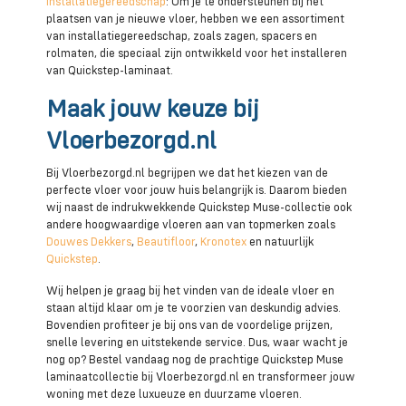
Installatiegereedschap
: Om je te ondersteunen bij het
plaatsen van je nieuwe vloer, hebben we een assortiment
van installatiegereedschap, zoals zagen, spacers en
rolmaten, die speciaal zijn ontwikkeld voor het installeren
van Quickstep-laminaat.
Maak jouw keuze bij
Vloerbezorgd.nl
Bij Vloerbezorgd.nl begrijpen we dat het kiezen van de
perfecte vloer voor jouw huis belangrijk is. Daarom bieden
wij naast de indrukwekkende Quickstep Muse-collectie ook
andere hoogwaardige vloeren aan van topmerken zoals
Douwes Dekkers
,
Beautifloor
,
Kronotex
en natuurlijk
Quickstep
.
Wij helpen je graag bij het vinden van de ideale vloer en
staan altijd klaar om je te voorzien van deskundig advies.
Bovendien profiteer je bij ons van de voordelige prijzen,
snelle levering en uitstekende service. Dus, waar wacht je
nog op? Bestel vandaag nog de prachtige Quickstep Muse
laminaatcollectie bij Vloerbezorgd.nl en transformeer jouw
woning met deze luxueuze en duurzame vloeren.