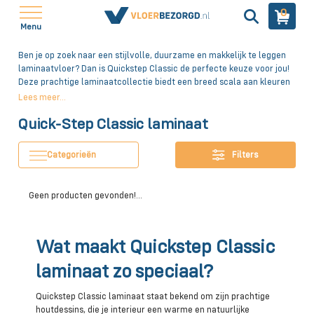
0
Menu
Ben je op zoek naar een stijlvolle, duurzame en makkelijk te leggen
laminaatvloer? Dan is Quickstep Classic de perfecte keuze voor jou!
Deze prachtige laminaatcollectie biedt een breed scala aan kleuren
en dessins, waardoor je altijd een vloer vindt die perfect past bij
Lees meer...
jouw interieur. En het beste van alles? Bij Vloerbezorgd.nl vind je
Quick-Step Classic laminaat
deze kwaliteitsvloeren tegen zeer voordelige prijzen!
Categorieën
Filters
Geen producten gevonden!...
Wat maakt Quickstep Classic
laminaat zo speciaal?
Quickstep Classic laminaat staat bekend om zijn prachtige
houtdessins, die je interieur een warme en natuurlijke