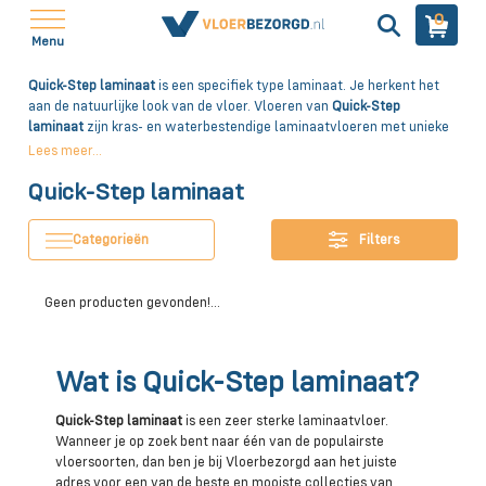
0
Menu
Quick-Step laminaat
is een specifiek type laminaat. Je herkent het
aan de natuurlijke look van de vloer. Vloeren van
Quick-Step
laminaat
zijn kras- en waterbestendige laminaatvloeren met unieke
kleuren en designs. Ben jij op zoek naar een moderne vloer van
Lees meer...
topkwaliteit, die geschikt is voor elke ruimte? Kies dan voor laminaat
Quick-Step laminaat
van Vloerbezorgd! Bestel je mooie
Quick-Step laminaat
online en
laat je woning stralen. Dankzij ons ruime aanbod, vind je altijd iets
wat bij je wensen past.
Categorieën
Filters
Geen producten gevonden!...
Wat is Quick-Step laminaat?
Quick-Step laminaat
is een zeer sterke laminaatvloer.
Wanneer je op zoek bent naar één van de populairste
vloersoorten, dan ben je bij Vloerbezorgd aan het juiste
adres voor een van de beste en mooiste collecties van