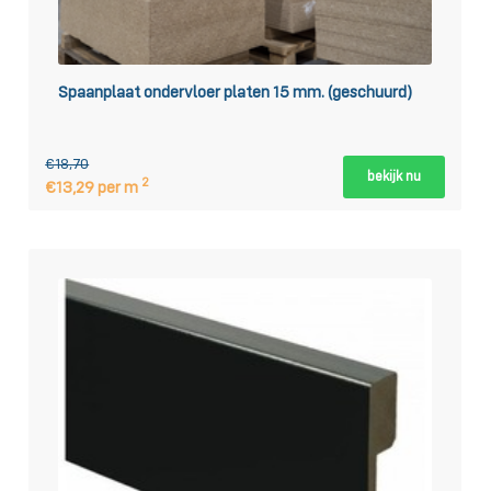
Spaanplaat ondervloer platen 15 mm. (geschuurd)
€18,70
bekijk nu
2
€13,29 per m