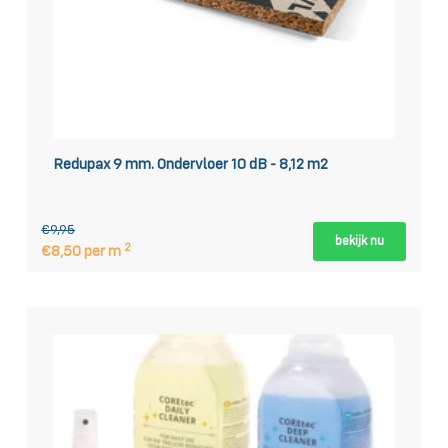
Redupax 9 mm. Ondervloer 10 dB - 8,12 m2
€9,95
bekijk nu
2
€8,50 per m