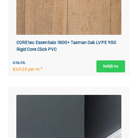
COREtec Essentials 1800+ Tasman Oak LVPE 950
Rigid Core Click PVC
€76,95
bekijk nu
2
€69,25 per m