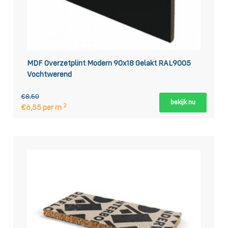
MDF Overzetplint Modern 90x18 Gelakt RAL9005
Vochtwerend
€8,50
bekijk nu
2
€6,55 per m