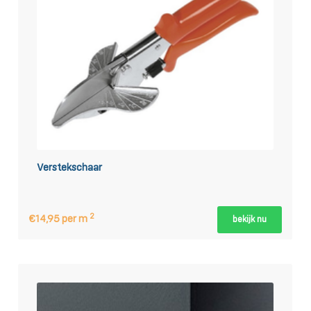
Verstekschaar
2
€14,95 per m
bekijk nu