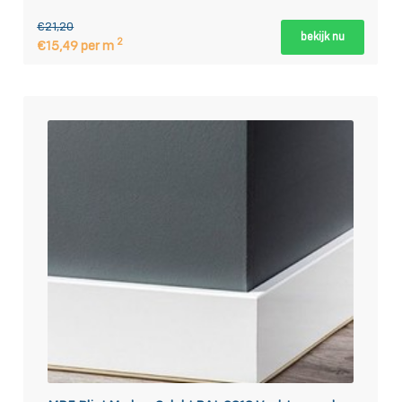
€21,20
bekijk nu
2
€15,49 per m