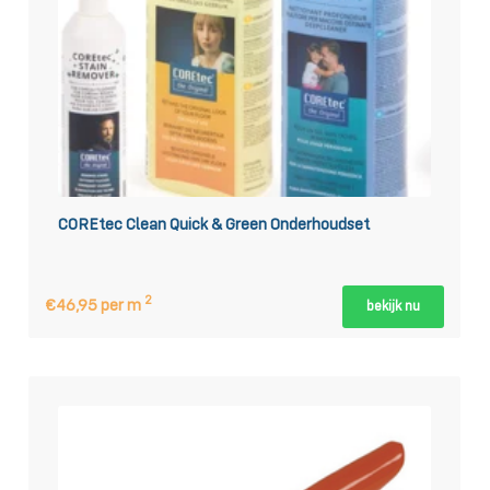
COREtec Clean Quick & Green 0nderhoudset
2
€46,95 per m
bekijk nu