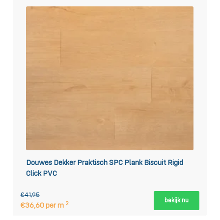
Douwes Dekker Praktisch SPC Plank Biscuit Rigid
Click PVC
€41,95
bekijk nu
2
€36,60 per m