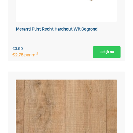
Meranti Plint Recht Hardhout Wit Gegrond
€3,50
bekijk nu
2
€2,75 per m