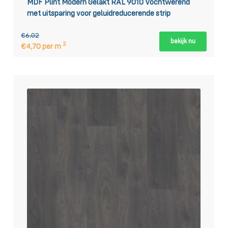
MDF Plint Modern Gelakt RAL 9010 Vochtwerend
met uitsparing voor geluidreducerende strip
€6,02
bekijk nu
2
€4,70 per m