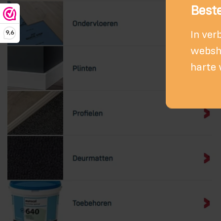
Beste
In ver
9,6
websho
harte