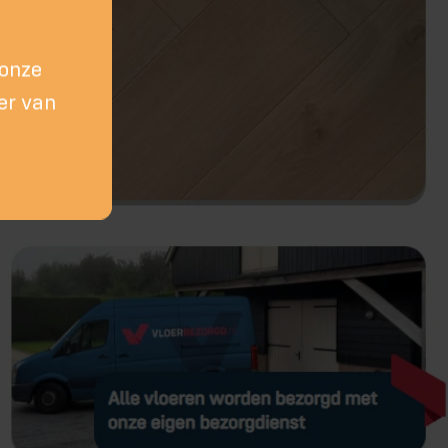
 onze
er van