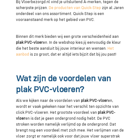
Bij Vloerbezorgd.nl vind je uitsluitend A-merken, tegen de
scherpste prijzen.
De producten van Quick-Step
zijn al Jaren
onderdeel van ons assortiment. Quick-Step is een
vooraanstaand merk op het gebied van PVC.
Binnen dit merk bieden wij een grote verscheidenheid aan
plak PVC-vloer
en. In de webshop kies jij eenvoudig de kleur
die het beste aansluit bij jouw interieur en wensen.
Het
aanbod
is zo groot, dat er altijd iets bijzit dat bij jou past!
Wat zijn de voordelen van
plak PVC-vloeren?
Als we kijken naar de voordelen van
plak PVC-vloer
en,
wordt er vaak gekeken naar het verschil ten opzichte van
click PVC-vloeren. Het grootste voordeel van
plak PVC-
vloer
en is dat je geen ondergrond nodig hebt. De PVC
stroken worden namelijk verlijmd op de ondergrond. Dat
brengt nog een voordeel met zich mee. Het verlijmen van de
vloer zorgt er namelijk ook voor dat jouw vloer superstrak