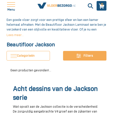
0
Menu
Een goede vloer zorgt voor een prettige sfeer en kan een kamer
helemaal afmaken. Met de Beautifloor Jackson Laminaat serie ben je
verzekerd van een stijlvolle en kwalitatieve vloer. Of je nu een
voorkeur hebt voor het uiterlijk van rustig eiken, het lichte van white
Lees meer...
wash of het robuuste van donker eiken: de Beautifloor Jackson
Beautifloor Jackson
collectie heeft voor ieder wat wils!
Categorieën
Filters
Geen producten gevonden!...
Acht dessins van de Jackson
serie
Wat opvalt aan de Jackson collectie is de verscheidenheid.
De zorgvuldig aangebrachte V4 groef aan de zijkanten van