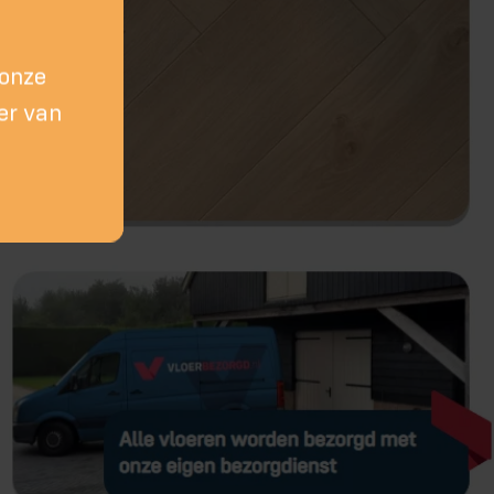
 onze
er van