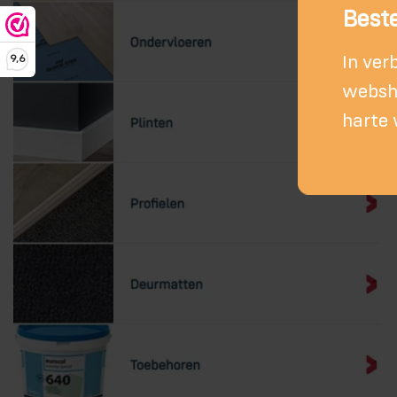
Beste
In ver
9,6
websho
harte