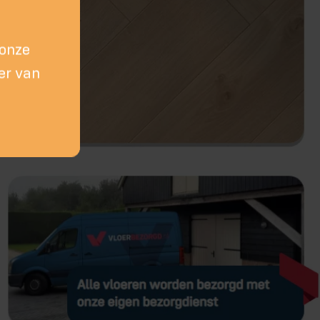
 onze
er van