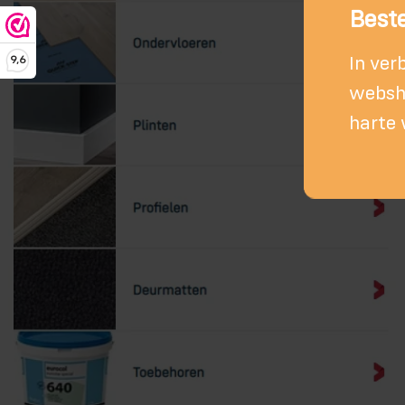
Beste
In ver
9,6
websho
harte