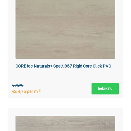
COREtec Naturals+ Spelt 857 Rigid Core Click PVC
€71,95
bekijk nu
2
€64,75 per m