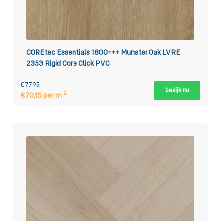
COREtec Essentials 1800+++ Munster Oak LVRE
2353 Rigid Core Click PVC
€77,95
bekijk nu
2
€70,15 per m