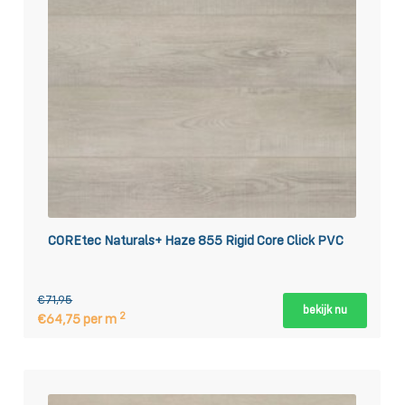
COREtec Naturals+ Haze 855 Rigid Core Click PVC
€71,95
bekijk nu
2
€64,75 per m