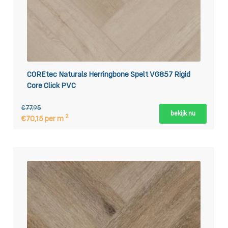
COREtec Naturals Herringbone Spelt VG857 Rigid
Core Click PVC
€77,95
bekijk nu
2
€70,15 per m