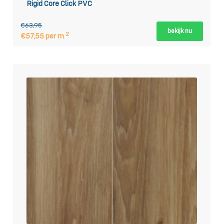
Rigid Core Click PVC
€63,95
bekijk nu
2
€57,55 per m