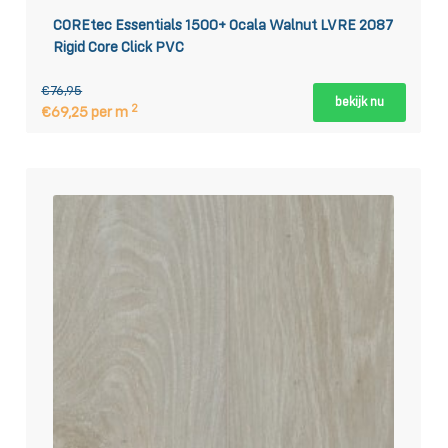
COREtec Essentials 1500+ Ocala Walnut LVRE 2087
Rigid Core Click PVC
€76,95
bekijk nu
2
€69,25 per m