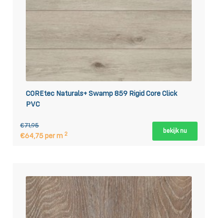
COREtec Naturals+ Swamp 859 Rigid Core Click
PVC
€71,95
bekijk nu
2
€64,75 per m