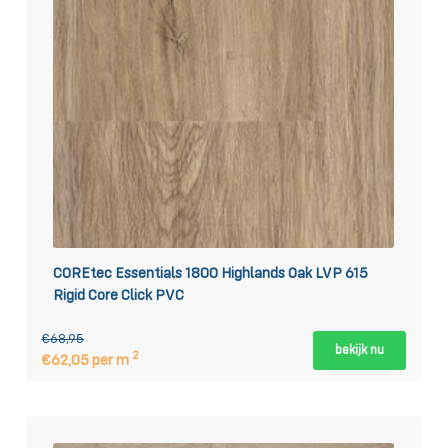
COREtec Essentials 1800 Highlands Oak LVP 615
Rigid Core Click PVC
€68,95
bekijk nu
2
€62,05 per m