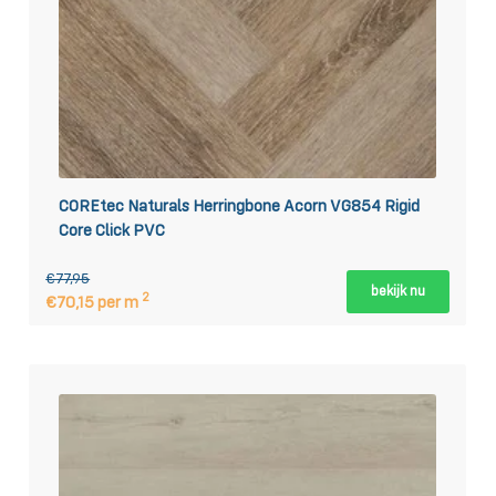
COREtec Naturals Herringbone Acorn VG854 Rigid
Core Click PVC
€77,95
bekijk nu
2
€70,15 per m