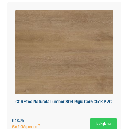
COREtec Naturals Lumber 804 Rigid Core Click PVC
€68,95
bekijk nu
2
€62,05 per m