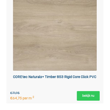
COREtec Naturals+ Timber 853 Rigid Core Click PVC
€71,95
bekijk nu
2
€64,75 per m