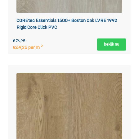
COREtec Essentials 1500+ Boston Oak LVRE 1992
Rigid Core Click PVC
€76,95
bekijk nu
2
€69,25 per m