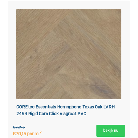
COREtec Essentials Herringbone Texas Oak LVRH
2454 Rigid Core Click Visgraat PVC
€77,95
bekijk nu
2
€70,15 per m