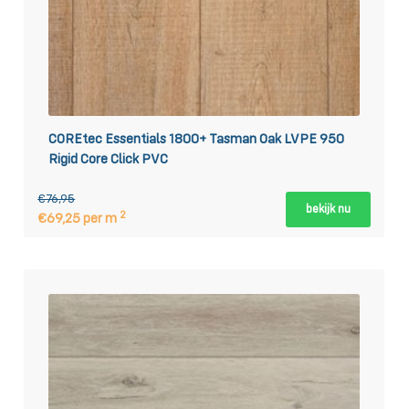
COREtec Essentials 1800+ Tasman Oak LVPE 950
Rigid Core Click PVC
€76,95
bekijk nu
2
€69,25 per m