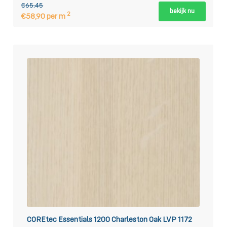
€65,45
bekijk nu
2
€58,90 per m
COREtec Essentials 1200 Charleston Oak LVP 1172