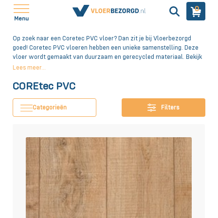
0
Menu
Op zoek naar een Coretec PVC vloer? Dan zit je bij Vloerbezorgd
goed! Coretec PVC vloeren hebben een unieke samenstelling. Deze
vloer wordt gemaakt van duurzaam en gerecycled materiaal. Bekijk
ons volledige aanbod online en bestel eenvoudig je Coretec PVC
Lees meer...
vloer!
COREtec PVC
Categorieën
Filters