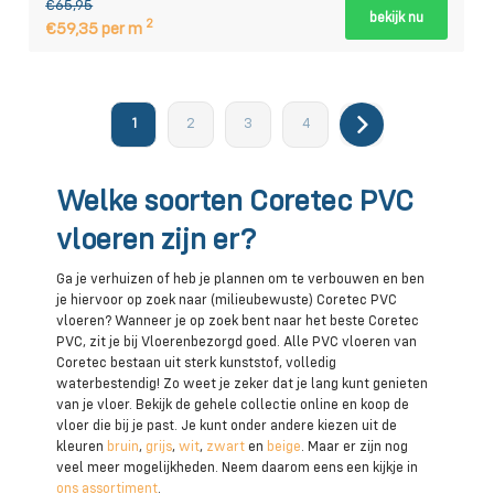
€65,95
bekijk nu
2
€59,35 per m
1
2
3
4
Welke soorten Coretec PVC
vloeren zijn er?
Ga je verhuizen of heb je plannen om te verbouwen en ben
je hiervoor op zoek naar (milieubewuste) Coretec PVC
vloeren? Wanneer je op zoek bent naar het beste Coretec
PVC, zit je bij Vloerenbezorgd goed. Alle PVC vloeren van
Coretec bestaan uit sterk kunststof, volledig
waterbestendig! Zo weet je zeker dat je lang kunt genieten
van je vloer. Bekijk de gehele collectie online en koop de
vloer die bij je past. Je kunt onder andere kiezen uit de
kleuren
bruin
,
grijs
,
wit
,
zwart
en
beige
. Maar er zijn nog
veel meer mogelijkheden. Neem daarom eens een kijkje in
ons assortiment
.