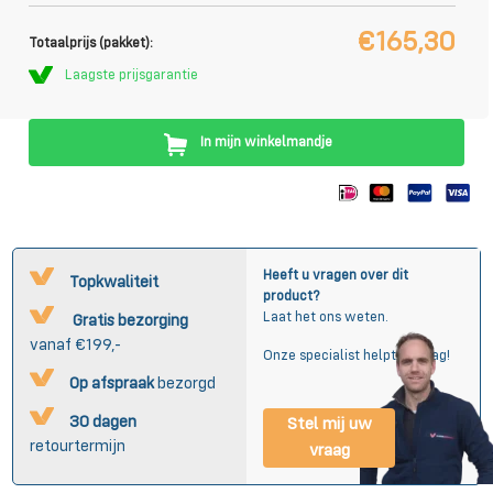
€165,30
Totaalprijs (pakket):
Laagste prijsgarantie
In mijn winkelmandje
Heeft u vragen over dit
Topkwaliteit
product?
Laat het ons weten.
Gratis bezorging
vanaf €199,-
Onze specialist helpt u graag!
Op afspraak
bezorgd
30 dagen
Stel mij uw
retourtermijn
vraag