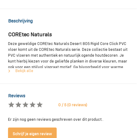
Beschrijving
COREtec Naturals
Deze geweldige COREtec Naturals Desert 805 Rigid Core Click PVC
vloer komt uit de COREtec Naturals serie. Deze collectie bestaat uit
PVC vloeren met authentiek en natuurlijk ogende houtdecoren. Je
kunt hierbij kiezen voor de geliefde planken in diverse kleuren, maar
ook voor een stijlvol visgraat motief. Ga bijvoorbeeld voor warme
Bekijk alle
kleuren als bruin of beige, of kies juist voor het moderne grijs of wit.
Wanneer je op zoek bent naar een PVC vloer die bijna niet te
onderscheiden is van een echte houten vloer, is dit zeker de juiste
keuze voor jou!
Reviews
0 / 5 (0 reviews)
Bijzondere eigenschappen van de COREtec
Naturals PVC vloeren
Er zijn nog geen reviews geschreven over dit product..
Zoals gezegd zijn de PVC vloeren in de COREtec Naturals bijzonder
Schrijf je eigen review
door hun authentiek ogende houtdecors. Ze ogen zeer