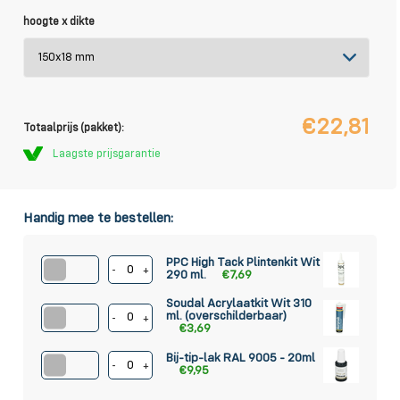
hoogte x dikte
€22,81
Totaalprijs (pakket):
Laagste prijsgarantie
Handig mee te bestellen:
PPC High Tack Plintenkit Wit
-
+
290 ml.
€7,69
Soudal Acrylaatkit Wit 310
ml. (overschilderbaar)
-
+
€3,69
Bij-tip-lak RAL 9005 - 20ml
-
+
€9,95