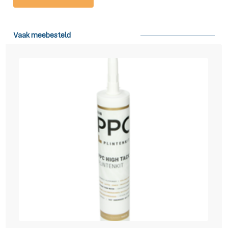
plinten kunnen zowel vastgespijkerd, als geschroefd, als vast gekit
worden met onze krachtige hightack montagekit. Deze Hightack kit
kun je vinden op de pagina Toebehoren > Kit.
Vaak meebesteld
Leveren en afhalen
Wij kunnen de plinten binnen 3 werkdagen leveren. Vaak zelfs al de
volgende dag! In de regio boven de A12 leveren we op woensdag en
vrijdag en in de regio onder de A12 op dinsdag en donderdag. In
geheel Belgie leveren we op maandag en in sommige delen van
Belgie ook op donderdag en vrijdag. U kunt bij uw bestelling in het
veld ‘opmerkingen’ ook een gewenste leverdatum aangeven. Houdt
hierbij wel rekening met de dagen dat we in uw regio rijden zoals
hiervoor vermeldt. Op de dag van aflevering krijgt u rond 8:00 in de
ochtend een mail met het tijdstip van levering en wordt u daarnaast
nog ongeveer 30 minuten van tevoren door de chauffeur gebeld.
Wilt u plinten bestellen maar heeft u geen mogelijkheid om
aanwezig te zijn bij levering? Ook dit is geen probleem! Geef in het
veld opmerkingen aan waar u de plinten neergelegd wilt hebben en
wij regelen het voor u. Het is ook mogelijk om van maandag tot en
met zaterdag zelf uw plinten af te halen op één van onze externe
afhaallocaties in
Amsterdam, Den Haag, Groningen, Eindhoven,
Nieuwegein of Wijk bij Duurstede
. Ideaal als u vandaag nog uw
plinten in huis wilt hebben! Neem dan wel even contact met ons op