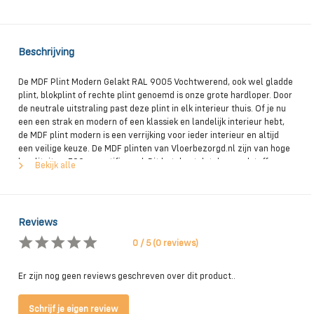
Beschrijving
De MDF Plint Modern Gelakt RAL 9005 Vochtwerend, ook wel gladde
plint, blokplint of rechte plint genoemd is onze grote hardloper. Door
de neutrale uitstraling past deze plint in elk interieur thuis. Of je nu
een een strak en modern of een klassiek en landelijk interieur hebt,
de MDF plint modern is een verrijking voor ieder interieur en altijd
een veilige keuze. De MDF plinten van Vloerbezorgd.nl zijn van hoge
kwaliteit en FSC gecertificeerd. Dit betekent dat de grondstoffen
Bekijk alle
afkomstig zijn uit verantwoord beheerde bossen. Daarnaast zijn deze
plinten verkrijgbaar in verschillende afmetingen en kleuren. Zo
kunnen wij deze plint leveren in de kleuren RAL9010, RAL9001,
RAL9016, RAL9005 en RAL 7016. Standaard zijn deze MDF plinten
Reviews
voorzien van 2 lagen grondverf en 1 laklaag. Ook is het MDF van deze
plinten voorzien van V313. Dit betekent dat het MDF van
0 / 5 (0 reviews)
vochtwerende kwaliteit is. MDF plinten zijn geschikt als afwerking
voor allerlei soorten vloeren. Of het nu tapijt, hout, PVC , tegels of
Er zijn nog geen reviews geschreven over dit product..
laminaat is, een MDF plint staat altijd goed. Verder hebben alle MDF
plinten vanaf een 12 mm. dik een kabelgoot onder aan de achterzijde
zodat je je snoeren netjes achter de plint weg kunt werken. MDF
Schrijf je eigen review