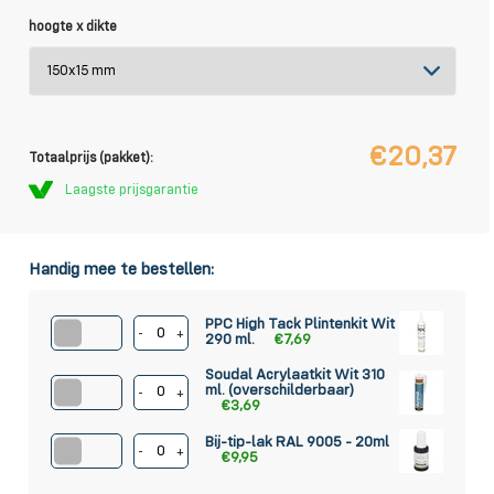
hoogte x dikte
€20,37
Totaalprijs (pakket):
Laagste prijsgarantie
Handig mee te bestellen:
PPC High Tack Plintenkit Wit
-
+
290 ml.
€7,69
Soudal Acrylaatkit Wit 310
ml. (overschilderbaar)
-
+
€3,69
Bij-tip-lak RAL 9005 - 20ml
-
+
€9,95