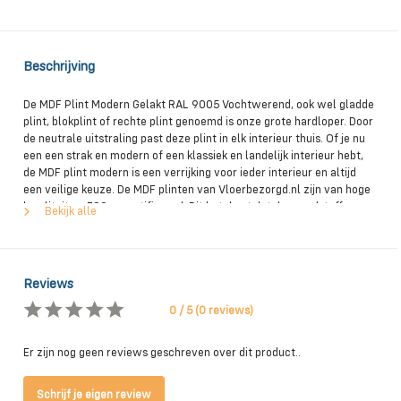
Beschrijving
De MDF Plint Modern Gelakt RAL 9005 Vochtwerend, ook wel gladde
plint, blokplint of rechte plint genoemd is onze grote hardloper. Door
de neutrale uitstraling past deze plint in elk interieur thuis. Of je nu
een een strak en modern of een klassiek en landelijk interieur hebt,
de MDF plint modern is een verrijking voor ieder interieur en altijd
een veilige keuze. De MDF plinten van Vloerbezorgd.nl zijn van hoge
kwaliteit en FSC gecertificeerd. Dit betekent dat de grondstoffen
Bekijk alle
afkomstig zijn uit verantwoord beheerde bossen. Daarnaast zijn deze
plinten verkrijgbaar in verschillende afmetingen en kleuren. Zo
kunnen wij deze plint leveren in de kleuren RAL9010, RAL9001,
RAL9016, RAL9005 en RAL 7016. Standaard zijn deze MDF plinten
Reviews
voorzien van 2 lagen grondverf en 1 laklaag. Ook is het MDF van deze
plinten voorzien van V313. Dit betekent dat het MDF van
0 / 5 (0 reviews)
vochtwerende kwaliteit is. MDF plinten zijn geschikt als afwerking
voor allerlei soorten vloeren. Of het nu tapijt, hout, PVC , tegels of
Er zijn nog geen reviews geschreven over dit product..
laminaat is, een MDF plint staat altijd goed. Verder hebben alle MDF
plinten vanaf een 12 mm. dik een kabelgoot onder aan de achterzijde
zodat je je snoeren netjes achter de plint weg kunt werken. MDF
Schrijf je eigen review