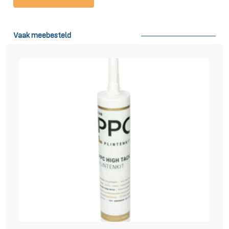
plinten kunnen zowel vastgespijkerd, als geschroefd, als vast gekit
worden met onze krachtige hightack montagekit. Deze Hightack kit
kun je vinden op de pagina Toebehoren > Kit.
Vaak meebesteld
Leveren en afhalen
Wij kunnen de plinten binnen 3 werkdagen leveren. Vaak zelfs al de
volgende dag! In de regio boven de A12 leveren we op woensdag en
vrijdag en in de regio onder de A12 op dinsdag en donderdag. In
geheel Belgie leveren we op maandag en in sommige delen van
Belgie ook op donderdag en vrijdag. U kunt bij uw bestelling in het
veld ‘opmerkingen’ ook een gewenste leverdatum aangeven. Houdt
hierbij wel rekening met de dagen dat we in uw regio rijden zoals
hiervoor vermeldt. Op de dag van aflevering krijgt u rond 8:00 in de
ochtend een mail met het tijdstip van levering en wordt u daarnaast
nog ongeveer 30 minuten van tevoren door de chauffeur gebeld.
Wilt u plinten bestellen maar heeft u geen mogelijkheid om
aanwezig te zijn bij levering? Ook dit is geen probleem! Geef in het
veld opmerkingen aan waar u de plinten neergelegd wilt hebben en
wij regelen het voor u. Het is ook mogelijk om van maandag tot en
met zaterdag zelf uw plinten af te halen op één van onze externe
afhaallocaties in
Amsterdam, Den Haag, Groningen, Eindhoven,
Nieuwegein of Wijk bij Duurstede
. Ideaal als u vandaag nog uw
plinten in huis wilt hebben! Neem dan wel even contact met ons op