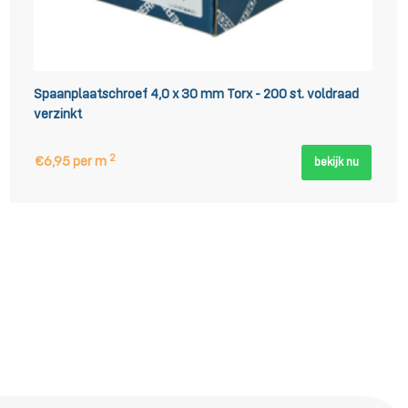
Spaanplaatschroef 4,0 x 30 mm Torx - 200 st. voldraad
verzinkt
2
€6,95 per m
bekijk nu