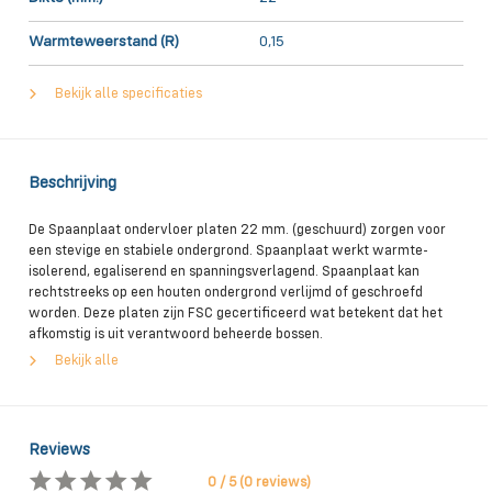
Warmteweerstand (R)
0,15
Bekijk alle specificaties
Beschrijving
De Spaanplaat ondervloer platen 22 mm. (geschuurd) zorgen voor
een stevige en stabiele ondergrond. Spaanplaat werkt warmte-
isolerend, egaliserend en spanningsverlagend. Spaanplaat kan
rechtstreeks op een houten ondergrond verlijmd of geschroefd
worden. Deze platen zijn FSC gecertificeerd wat betekent dat het
afkomstig is uit verantwoord beheerde bossen.
Bekijk alle
Leveren en afhalen
Wij kunnen de spaanplaat platen binnen 3 werkdagen leveren. Vaak
zelfs al de volgende dag! In de regio boven de A12 leveren we op
Reviews
woensdag en vrijdag en in de regio onder de A12 op dinsdag en
donderdag. In geheel Belgie leveren we op maandag en in sommige
0 / 5 (0 reviews)