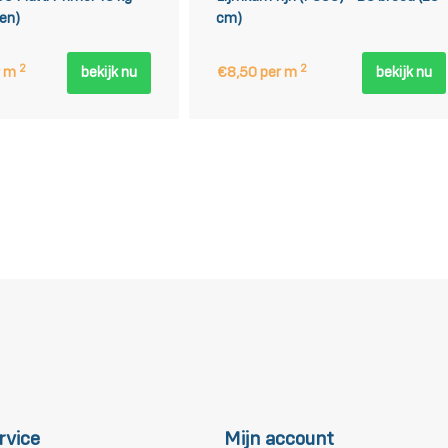
nen)
cm)
2
2
r m
bekijk nu
€8,50 per m
bekijk nu
rvice
Mijn account