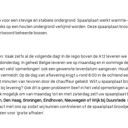
voor een stevige en stabiele ondergrond. Spaanplaat werkt warmte-i
eks op een houten ondergrond verlijmd worden. Deze spaanplaat brood
antwoord beheerde bossen.
. Vaak zelfs al de volgende dag! In de regio boven de A12 leveren we
n donderdag. In geheel Belgie leveren we op maandag en in sommige d
in het veld ‘opmerkingen’ ook een gewenste leverdatum aangeven. Houdt
 vermeldt. Op de dag van aflevering krijgt u rond 8:00 in de ochtend e
30 minuten van tevoren door de chauffeur gebeld. Wilt u spaanplaat br
bij levering? Ook dit is geen probleem! Geef in het veld opmerkingen 
 ook mogelijk om van maandag tot en met zaterdag zelf uw spaanplaat 
 Den Haag, Groningen, Eindhoven, Nieuwegein of Wijk bij Duurstede
.
act met ons op zodat wij kunnen controleren of de spaanplaat broodj
en voor ‘gratis afhalen’.