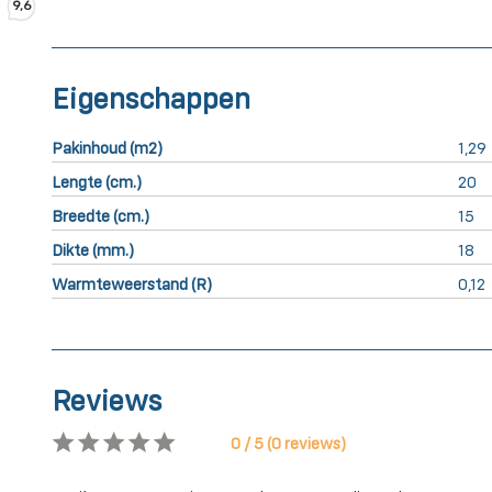
9,6
Eigenschappen
Pakinhoud (m2)
1,29
Lengte (cm.)
20
Breedte (cm.)
15
Dikte (mm.)
18
Warmteweerstand (R)
0,12
Reviews
0 / 5 (0 reviews)