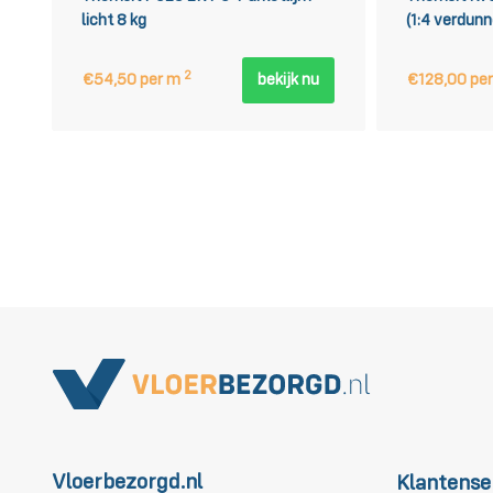
licht 8 kg
(1:4 verdun
2
€54,50 per m
bekijk nu
€128,00 pe
Vloerbezorgd.nl
Klantense