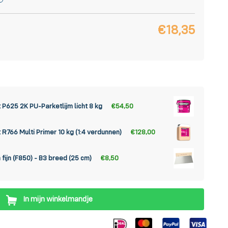
€18,35
 P625 2K PU-Parketlijm licht 8 kg
€54,50
 R766 Multi Primer 10 kg (1:4 verdunnen)
€128,00
fijn (F850) - B3 breed (25 cm)
€8,50
In mijn winkelmandje