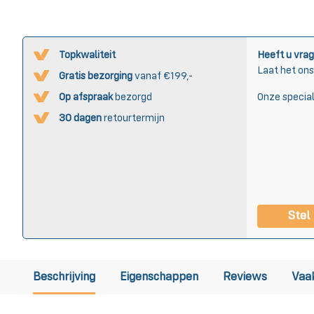
Topkwaliteit
Heeft u vrag
Laat het on
Gratis bezorging
vanaf €199,-
Op afspraak
bezorgd
Onze special
30 dagen
retourtermijn
Stel
Beschrijving
Eigenschappen
Reviews
Vaa