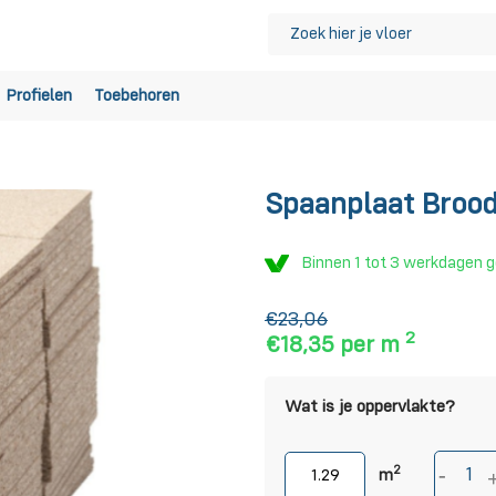
Profielen
Toebehoren
Spaanplaat Brood
Binnen 1 tot 3 werkdagen 
€23,06
2
€18,35
per m
Wat is je oppervlakte?
2
m