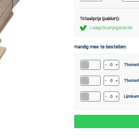
Totaalprijs (pakket):
Laagste prijsgarantie
Handig mee te bestellen:
-
+
Thomsit
-
+
Thomsit
-
+
Lijmkam 