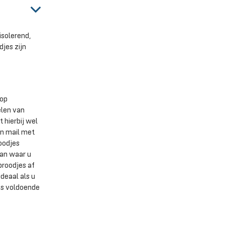
solerend,
jes zijn
 op
elen van
 hierbij wel
en mail met
oodjes
aan waar u
broodjes af
 Ideaal als u
es voldoende