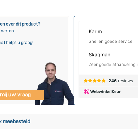
en over dit product?
s weten.
ist helpt u graag!
 mij uw vraag
k meebesteld