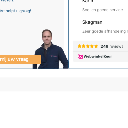
s weten.
ist helpt u graag!
 mij uw vraag