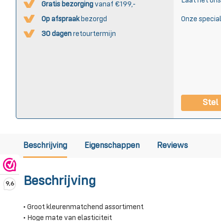
Laat het on
Gratis bezorging
vanaf €199,-
Op afspraak
bezorgd
Onze special
30 dagen
retourtermijn
Stel
Beschrijving
Eigenschappen
Reviews
Beschrijving
9,6
• Groot kleurenmatchend assortiment
• Hoge mate van elasticiteit