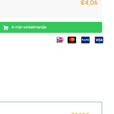
€4,06
In mijn winkelmandje