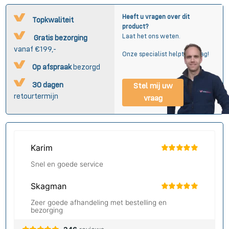
Heeft u vragen over dit
Topkwaliteit
product?
Laat het ons weten.
Gratis bezorging
vanaf €199,-
Onze specialist helpt u graag!
Op afspraak
bezorgd
30 dagen
Stel mij uw
retourtermijn
vraag