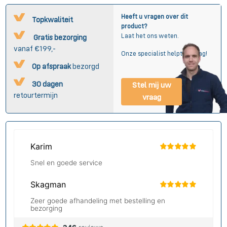
Heeft u vragen over dit
Topkwaliteit
product?
Laat het ons weten.
Gratis bezorging
vanaf €199,-
Onze specialist helpt u graag!
Op afspraak
bezorgd
30 dagen
Stel mij uw
retourtermijn
vraag