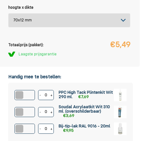
hoogte x dikte
€5,49
Totaalprijs (pakket):
Laagste prijsgarantie
Handig mee te bestellen:
PPC High Tack Plintenkit Wit
-
+
290 ml.
€7,69
Soudal Acrylaatkit Wit 310
ml. (overschilderbaar)
-
+
€3,69
Bij-tip-lak RAL 9016 - 20ml
-
+
€9,95