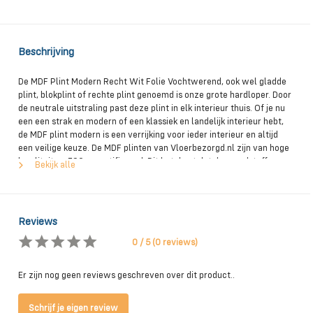
Beschrijving
De MDF Plint Modern Recht Wit Folie Vochtwerend, ook wel gladde
plint, blokplint of rechte plint genoemd is onze grote hardloper. Door
de neutrale uitstraling past deze plint in elk interieur thuis. Of je nu
een een strak en modern of een klassiek en landelijk interieur hebt,
de MDF plint modern is een verrijking voor ieder interieur en altijd
een veilige keuze. De MDF plinten van Vloerbezorgd.nl zijn van hoge
kwaliteit en FSC gecertificeerd. Dit betekent dat de grondstoffen
Bekijk alle
afkomstig zijn uit verantwoord beheerde bossen. Daarnaast zijn deze
plinten verkrijgbaar in verschillende afmetingen. Ook is het MDF van
deze plinten voorzien van V313. Dit betekent dat het MDF van
vochtwerende kwaliteit is. MDF plinten zijn geschikt als afwerking
Reviews
voor allerlei soorten vloeren. Of het nu tapijt, hout, PVC , tegels of
laminaat is, een MDF plint staat altijd goed. Verder hebben alle MDF
0 / 5 (0 reviews)
plinten vanaf een 12 mm. dik een kabelgoot onder aan de achterzijde
zodat je je snoeren netjes achter de plint weg kunt werken. MDF
Er zijn nog geen reviews geschreven over dit product..
plinten kunnen zowel vastgespijkerd, als geschroefd, als vast gekit
worden met onze krachtige hightack montagekit. Deze Hightack kit
kun je vinden op de pagina Toebehoren > Kit.
Schrijf je eigen review