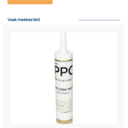
Leveren en afhalen
Wij kunnen de plinten binnen 3 werkdagen leveren. Vaak zelfs al de
Vaak meebesteld
volgende dag! In de regio boven de A12 leveren we op woensdag en
vrijdag en in de regio onder de A12 op dinsdag en donderdag. In
geheel Belgie leveren we op maandag en in sommige delen van
Belgie ook op donderdag en vrijdag. U kunt bij uw bestelling in het
veld ‘opmerkingen’ ook een gewenste leverdatum aangeven. Houdt
hierbij wel rekening met de dagen dat we in uw regio rijden zoals
hiervoor vermeldt. Op de dag van aflevering krijgt u rond 8:00 in de
ochtend een mail met het tijdstip van levering en wordt u daarnaast
nog ongeveer 30 minuten van tevoren door de chauffeur gebeld.
Wilt u plinten bestellen maar heeft u geen mogelijkheid om
aanwezig te zijn bij levering? Ook dit is geen probleem! Geef in het
veld opmerkingen aan waar u de plinten neergelegd wilt hebben en
wij regelen het voor u. Het is ook mogelijk om van maandag tot en
met zaterdag zelf uw plinten af te halen op één van onze externe
afhaallocaties in
Amsterdam, Den Haag, Groningen, Eindhoven,
Nieuwegein of Wijk bij Duurstede
. Ideaal als u vandaag nog uw
plinten in huis wilt hebben! Neem dan wel even contact met ons op
zodat wij kunnen controleren of de plinten voldoende voorradig zijn.
Vervolgens kunt u uw bestelling plaatsen en kiezen voor ‘gratis
afhalen’.