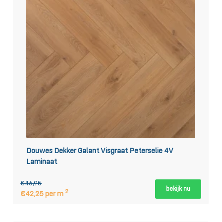
Douwes Dekker Galant Visgraat Peterselie 4V
Laminaat
€46,95
bekijk nu
2
€42,25 per m