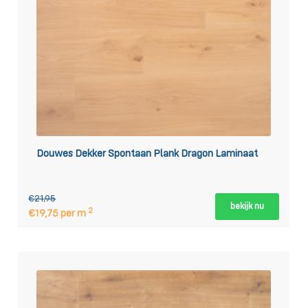
Douwes Dekker Spontaan Plank Dragon Laminaat
€21,95
bekijk nu
2
€19,75 per m