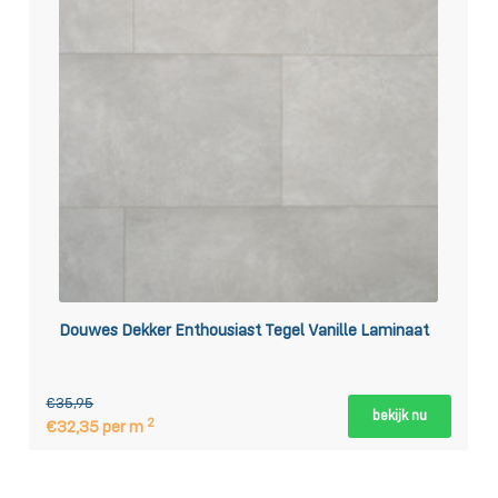
Douwes Dekker Enthousiast Tegel Vanille Laminaat
€35,95
bekijk nu
2
€32,35 per m