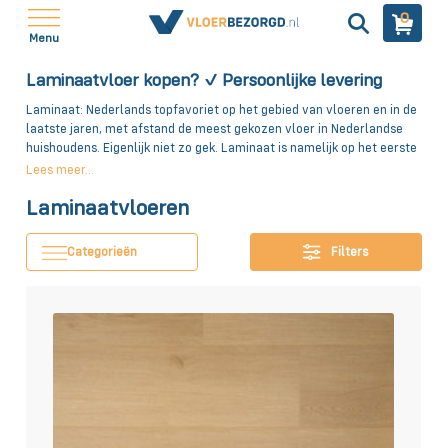
0
Menu
Laminaatvloer kopen? ✓ Persoonlijke levering
Laminaat: Nederlands topfavoriet op het gebied van vloeren en in de
laatste jaren, met afstand de meest gekozen vloer in Nederlandse
huishoudens. Eigenlijk niet zo gek. Laminaat is namelijk op het eerste
oog lastig te onderscheiden van écht hout, zeer betaalbaar en
Lees meer...
beschikbaar in heel veel verschillende designs. Designs die wij voor u
Laminaatvloeren
beschikbaar hebben. Of u nu voorkeur heeft voor een traditionele
houtlook of voor mooie grijstinten, bij Vloerbezorgd vind u altijd een
design dat past binnen uw interieur!
Categorieën
Filters