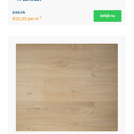
€35,95
bekijk nu
2
€32,35 per m