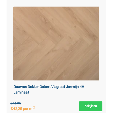
Douwes Dekker Galant Visgraat Jasmijn 4V
Laminaat
€46,95
bekijk nu
2
€42,25 per m