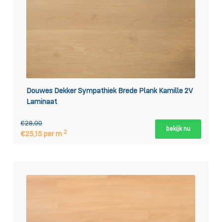
Douwes Dekker Sympathiek Brede Plank Kamille 2V
Laminaat
€28,00
bekijk nu
2
€25,15 per m