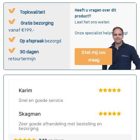
Heeft u vragen over dit
Topkwaliteit
product?
Laat het ons weten.
Gratis bezorging
vanaf €199,-
Onze specialist helpt u graag!
Op afspraak
bezorgd
30 dagen
Stel mij uw
retourtermijn
vraag