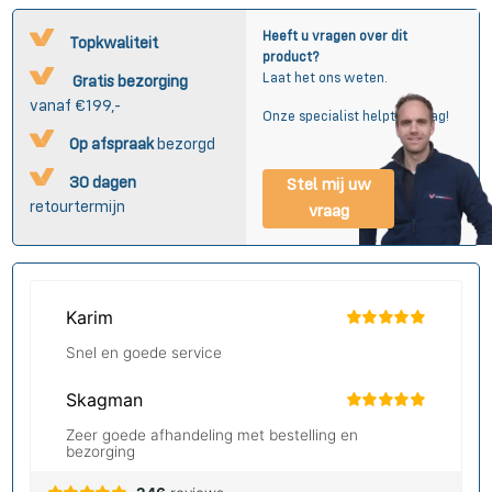
Heeft u vragen over dit
Topkwaliteit
product?
Laat het ons weten.
Gratis bezorging
vanaf €199,-
Onze specialist helpt u graag!
Op afspraak
bezorgd
30 dagen
Stel mij uw
retourtermijn
vraag