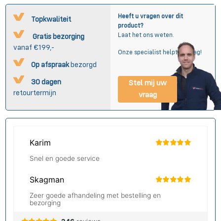
Heeft u vragen over dit
Topkwaliteit
product?
Laat het ons weten.
Gratis bezorging
vanaf €199,-
Onze specialist helpt u graag!
Op afspraak
bezorgd
30 dagen
Stel mij uw
retourtermijn
vraag