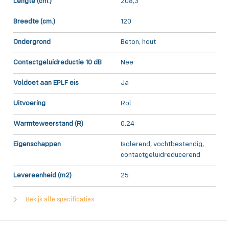
Lengte (cm.)
208,3
Breedte (cm.)
120
Ondergrond
Beton, hout
Contactgeluidreductie 10 dB
Nee
Voldoet aan EPLF eis
Ja
Uitvoering
Rol
Warmteweerstand (R)
0,24
Eigenschappen
Isolerend, vochtbestendig,
contactgeluidreducerend
Levereenheid (m2)
25
Bekijk alle specificaties