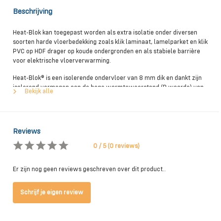
Beschrijving
Heat-Blok kan toegepast worden als extra isolatie onder diversen
soorten harde vloerbedekking zoals klik laminaat, lamelparket en klik
PVC op HDF drager op koude ondergronden en als stabiele barrière
voor elektrische vloerverwarming.
Heat-Blok® is een isolerende ondervloer van 8 mm dik en dankt zijn
isolerend vermogen aan de hoge warmteweerstand (R waarde) van
Bekijk alle
0,24 m² K/W.
Heat-Blok® kan ook worden toegepast bij elektrische
vloerverwarming in combinatie met elastische vloerbedekkingen
Reviews
(zoals vinyl, kurk, PVC-stroken en linoleum). In dat geval wordt Heat-
Blok® gecombineerd met Jumpax® Basic. Deze twee ondervloeren
0 / 5 (0 reviews)
samen noemen we Jumpax® Heat Isolator. Niet alleen de
conventionele warmte, maar ook de stralingswarmte wordt met
Er zijn nog geen reviews geschreven over dit product..
Jumpax® Heat Isolator optimaal naar boven weerkaatst. Ook waar
contactgeluidreductie gewenst is, kan Jumpax® Heat Isolator
perfect worden toegepast.
Schrijf je eigen review