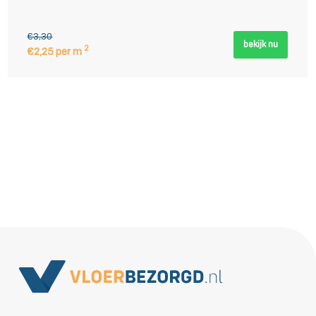
€3,30
bekijk nu
2
€2,25 per m