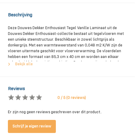
Beschrijving
Deze Douwes Dekker Enthousiast Tegel Vanille Laminaat uit de
Douwes Dekker Enthousiast-collectie bestaat uit tegelvloeren met
een unieke steenstructuur. Beschikbaar in zowel lichtgrijs als
donkergrijs. Met een warmteweerstand van 0,048 m2 K/W zijn de
vloeren uitermate geschikt voor vloerverwarming. De vloerdelen
hebben een formaat van 85,3 cm x 40 cm en worden aan elkaar
gelegd middels de uniclic-verbinding. De vloeren zijn onderhoudsarm
Bekijk alle
en uitstekend bestand tegen krassen.
Reviews
0 / 5 (0 reviews)
Er zijn nog geen reviews geschreven over dit product..
Schrijf je eigen review