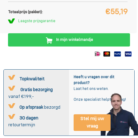
€55,19
Totaalprijs (pakket):
Laagste prijsgarantie
In mijn winkelmandje
Heeft u vragen over dit
Topkwaliteit
product?
Laat het ons weten.
Gratis bezorging
vanaf €199,-
Onze specialist helpt u graag!
Op afspraak
bezorgd
30 dagen
Stel mij uw
retourtermijn
vraag