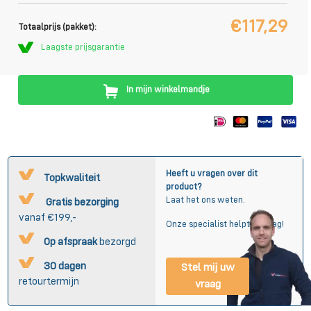
€117,29
Totaalprijs (pakket):
Laagste prijsgarantie
In mijn winkelmandje
Heeft u vragen over dit
Topkwaliteit
product?
Laat het ons weten.
Gratis bezorging
vanaf €199,-
Onze specialist helpt u graag!
Op afspraak
bezorgd
30 dagen
Stel mij uw
retourtermijn
vraag