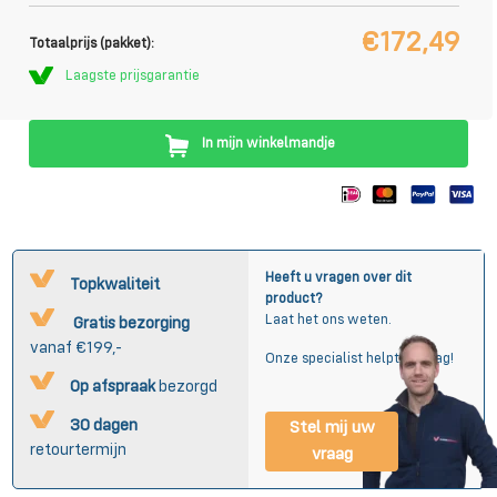
€172,49
Totaalprijs (pakket):
Laagste prijsgarantie
In mijn winkelmandje
Heeft u vragen over dit
Topkwaliteit
product?
Laat het ons weten.
Gratis bezorging
vanaf €199,-
Onze specialist helpt u graag!
Op afspraak
bezorgd
30 dagen
Stel mij uw
retourtermijn
vraag