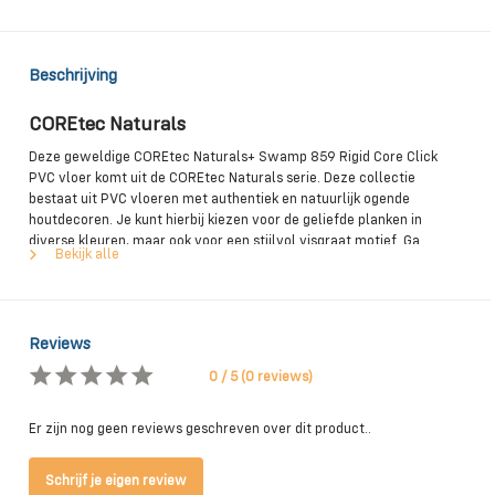
Beschrijving
COREtec Naturals
Deze geweldige COREtec Naturals+ Swamp 859 Rigid Core Click
PVC vloer komt uit de COREtec Naturals serie. Deze collectie
bestaat uit PVC vloeren met authentiek en natuurlijk ogende
houtdecoren. Je kunt hierbij kiezen voor de geliefde planken in
diverse kleuren, maar ook voor een stijlvol visgraat motief. Ga
Bekijk alle
bijvoorbeeld voor warme kleuren als bruin of beige, of kies juist voor
het moderne grijs of wit. Wanneer je op zoek bent naar een PVC
vloer die bijna niet te onderscheiden is van een echte houten vloer, is
dit zeker de juiste keuze voor jou!
Reviews
0 / 5 (0 reviews)
Bijzondere eigenschappen van de COREtec
Naturals PVC vloeren
Er zijn nog geen reviews geschreven over dit product..
Zoals gezegd zijn de PVC vloeren in de COREtec Naturals bijzonder
Schrijf je eigen review
door hun authentiek ogende houtdecors. Ze ogen zeer