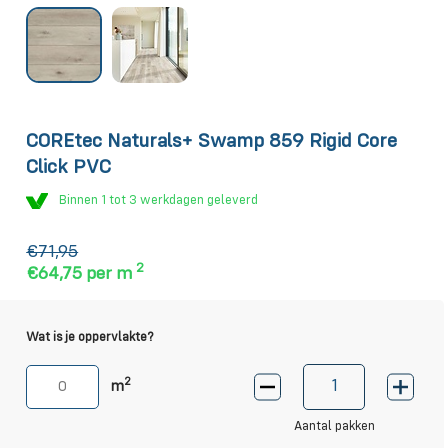
COREtec Naturals+ Swamp 859 Rigid Core
Click PVC
Binnen 1 tot 3 werkdagen geleverd
€71,95
2
€64,75
per m
Wat is je oppervlakte?
2
m
Aantal pakken