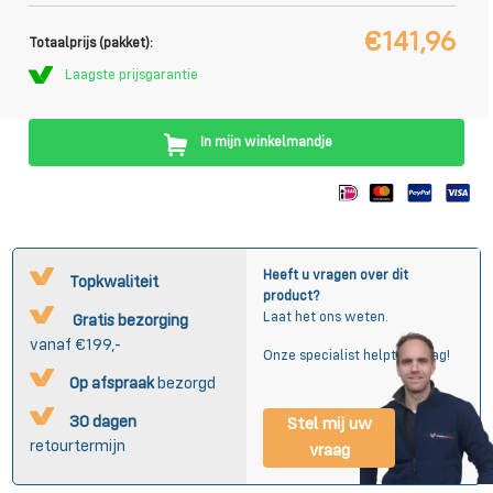
€141,96
Totaalprijs (pakket):
Laagste prijsgarantie
In mijn winkelmandje
Heeft u vragen over dit
Topkwaliteit
product?
Laat het ons weten.
Gratis bezorging
vanaf €199,-
Onze specialist helpt u graag!
Op afspraak
bezorgd
30 dagen
Stel mij uw
retourtermijn
vraag