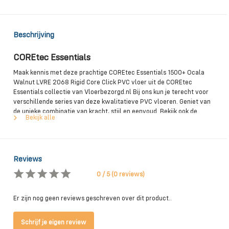
Beschrijving
COREtec Essentials
Maak kennis met deze prachtige COREtec Essentials 1500+ Ocala
Walnut LVRE 2068 Rigid Core Click PVC vloer uit de COREtec
Essentials collectie van Vloerbezorgd.nl Bij ons kun je terecht voor
verschillende series van deze kwalitatieve PVC vloeren. Geniet van
de unieke combinatie van kracht, stijl en eenvoud. Bekijk ook de
Bekijk alle
andere designs en kleuren uit deze mooie COREtec Essentials
collectie. Ook voor jouw woning hebben we zeker een passende
vloer.
Reviews
0 / 5 (0 reviews)
Unieke kenmerken van de COREtec Essentials PVC
vloeren
Er zijn nog geen reviews geschreven over dit product..
De COREtec Essentials PVC vloeren zijn een klasse apart. Zo
kenmerken ze zich door een zeer stil loopgeluid. Dit komt vanwege
Schrijf je eigen review
de dempende onderlaag van kurk. Ze zijn daarmee ideaal voor