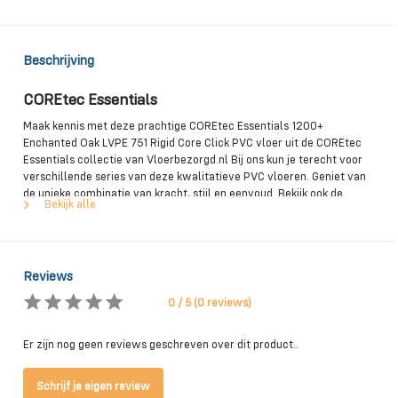
Beschrijving
COREtec Essentials
Maak kennis met deze prachtige COREtec Essentials 1200+
Enchanted Oak LVPE 751 Rigid Core Click PVC vloer uit de COREtec
Essentials collectie van Vloerbezorgd.nl Bij ons kun je terecht voor
verschillende series van deze kwalitatieve PVC vloeren. Geniet van
de unieke combinatie van kracht, stijl en eenvoud. Bekijk ook de
Bekijk alle
andere designs en kleuren uit deze mooie COREtec Essentials
collectie. Ook voor jouw woning hebben we zeker een passende
vloer.
Reviews
0 / 5 (0 reviews)
Unieke kenmerken van de COREtec Essentials PVC
vloeren
Er zijn nog geen reviews geschreven over dit product..
De COREtec Essentials PVC vloeren zijn een klasse apart. Zo
kenmerken ze zich door een zeer stil loopgeluid. Dit komt vanwege
Schrijf je eigen review
de dempende onderlaag van kurk. Ze zijn daarmee ideaal voor