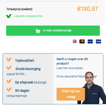
€130,57
Totaalprijs (pakket):
Laagste prijsgarantie
In mijn winkelmandje
Heeft u vragen over dit
Topkwaliteit
product?
Laat het ons weten.
Gratis bezorging
vanaf €199,-
Onze specialist helpt u graag!
Op afspraak
bezorgd
30 dagen
Stel mij uw
retourtermijn
vraag