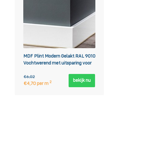
MDF Plint Modern Gelakt RAL 9010
Vochtwerend met uitsparing voor
geluidreducerende strip
€6,02
bekijk nu
2
€4,70 per m