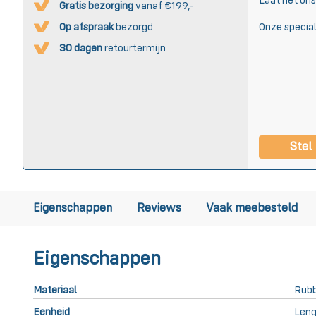
Laat het on
Gratis bezorging
vanaf €199,-
Op afspraak
bezorgd
Onze special
30 dagen
retourtermijn
Stel
Eigenschappen
Reviews
Vaak meebesteld
Eigenschappen
Materiaal
Rub
Eenheid
Leng