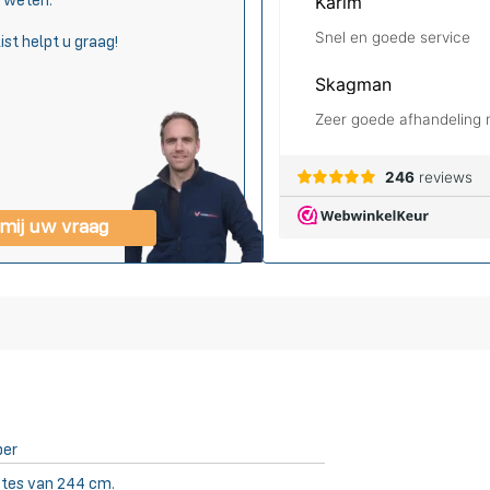
s weten.
ist helpt u graag!
 mij uw vraag
ber
tes van 244 cm.