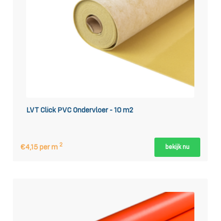
LVT Click PVC Ondervloer - 10 m2
2
€4,15 per m
bekijk nu