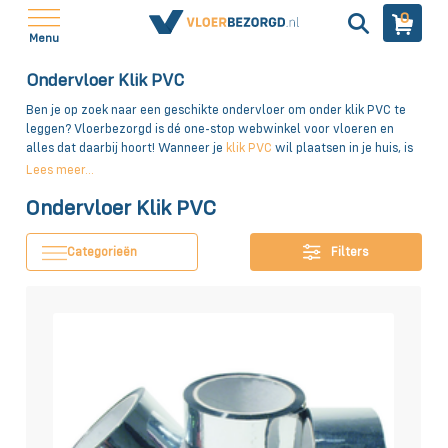
0
Menu
Ondervloer Klik PVC
Ben je op zoek naar een geschikte ondervloer om onder klik PVC te
leggen? Vloerbezorgd is dé one-stop webwinkel voor vloeren en
alles dat daarbij hoort! Wanneer je
klik PVC
wil plaatsen in je huis, is
het belangrijk dat er tussen de fundering en de vloer een soort
Lees meer...
beschermlaagje zit. Bij Vloerbezorgd kun je daarom terecht voor
Ondervloer Klik PVC
verschillende ondervloeren, zodat het PVC er mooi strak bij komt te
liggen. Dat is nog eens handig!
Categorieën
Filters