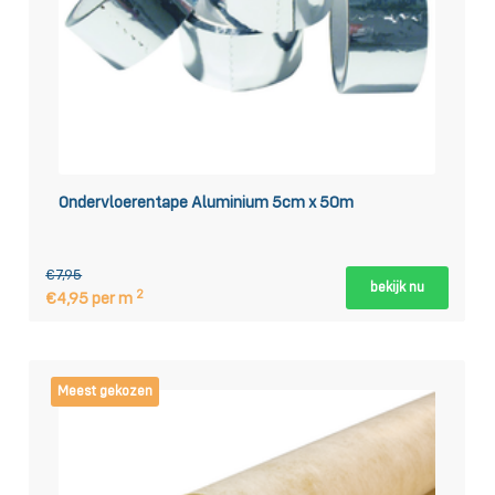
Ondervloerentape Aluminium 5cm x 50m
€7,95
bekijk nu
2
€4,95 per m
Meest gekozen