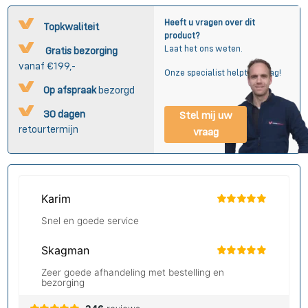
Heeft u vragen over dit
Topkwaliteit
product?
Laat het ons weten.
Gratis bezorging
vanaf €199,-
Onze specialist helpt u graag!
Op afspraak
bezorgd
30 dagen
Stel mij uw
retourtermijn
vraag