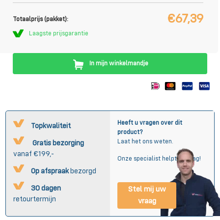
€67,39
Totaalprijs (pakket):
Laagste prijsgarantie
In mijn winkelmandje
Heeft u vragen over dit
Topkwaliteit
product?
Laat het ons weten.
Gratis bezorging
vanaf €199,-
Onze specialist helpt u graag!
Op afspraak
bezorgd
30 dagen
Stel mij uw
retourtermijn
vraag