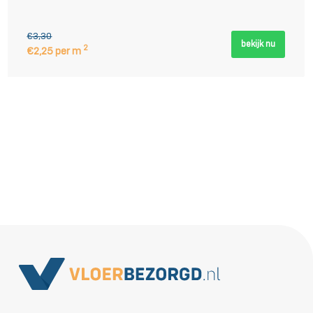
€3,30
bekijk nu
2
€2,25 per m