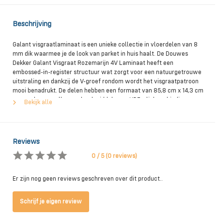
Beschrijving
Galant visgraatlaminaat is een unieke collectie in vloerdelen van 8
mm dik waarmee je de look van parket in huis haalt. De Douwes
Dekker Galant Visgraat Rozemarijn 4V Laminaat heeft een
embossed-in-register structuur wat zorgt voor een natuurgetrouwe
uitstraling en dankzij de V-groef rondom wordt het visgraatpatroon
mooi benadrukt. De delen hebben een formaat van 85,8 cm x 14,3 cm
en worden aan elkaar gelegd middels een HDF-click verbinding.‌
Bekijk alle
Reviews
0 / 5 (0 reviews)
Er zijn nog geen reviews geschreven over dit product..
Schrijf je eigen review