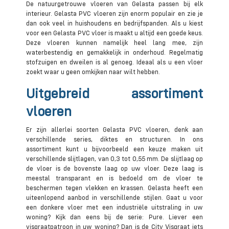
De natuurgetrouwe vloeren van Gelasta passen bij elk
interieur. Gelasta PVC vloeren zijn enorm populair en zie je
dan ook veel in huishoudens en bedrijfspanden. Als u kiest
voor een Gelasta PVC vloer is maakt u altijd een goede keus.
Deze vloeren kunnen namelijk heel lang mee, zijn
waterbestendig en gemakkelijk in onderhoud. Regelmatig
stofzuigen en dweilen is al genoeg. Ideaal als u een vloer
zoekt waar u geen omkijken naar wilt hebben.
Uitgebreid assortiment
vloeren
Er zijn allerlei soorten Gelasta PVC vloeren, denk aan
verschillende series, diktes en structuren. In ons
assortiment kunt u bijvoorbeeld een keuze maken uit
verschillende slijtlagen, van 0,3 tot 0,55 mm. De slijtlaag op
de vloer is de bovenste laag op uw vloer. Deze laag is
meestal transparant en is bedoeld om de vloer te
beschermen tegen vlekken en krassen. Gelasta heeft een
uiteenlopend aanbod in verschillende stijlen. Gaat u voor
een donkere vloer met een industriële uitstraling in uw
woning? Kijk dan eens bij de serie: Pure. Liever een
visgraatpatroon in uw woning? Dan is de City Visgraat iets