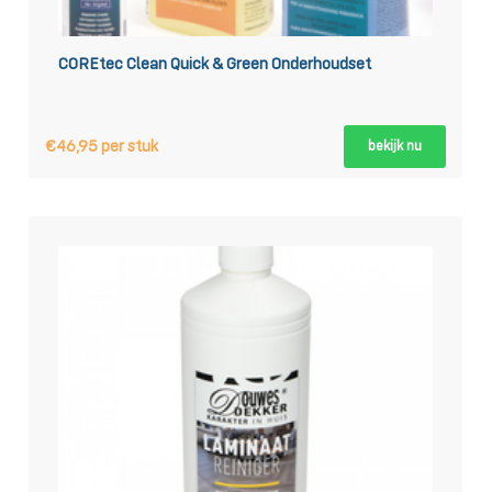
COREtec Clean Quick & Green 0nderhoudset
€46,95 per stuk
bekijk nu