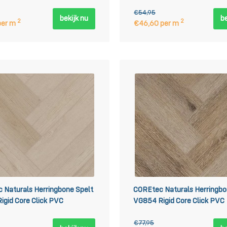
VC
€54,95
bekijk nu
be
2
2
per m
€46,60 per m
 Naturals Herringbone Spelt
COREtec Naturals Herringb
igid Core Click PVC
VG854 Rigid Core Click PVC
€77,95