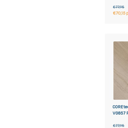
Click P
€77,95
€70,15 
COREtec
VG857 R
€77,95