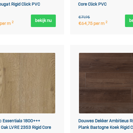
ugat Rigid Click PVC
Core Click PVC
€71,95
bekijk nu
be
2
2
 per m
€64,75 per m
 Essentials 1800+++
Douwes Dekker Ambitieus R
 Oak LVRE 2353 Rigid Core
Plank Bastogne Koek Rigid C