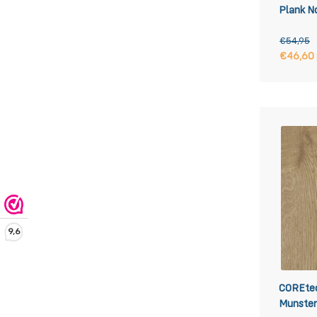
Plank No
€54,95
€46,60
9,6
COREtec
Munster