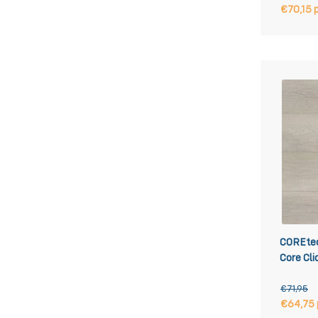
€70,15 
COREtec
Core Cl
€71,95
€64,75