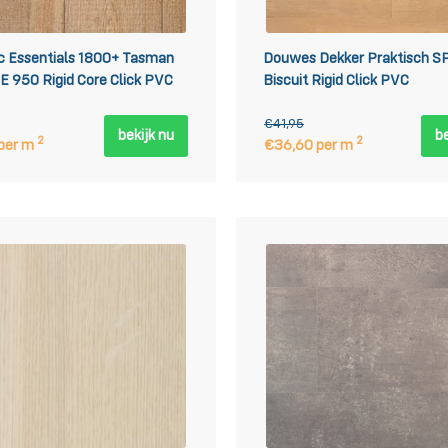
 Essentials 1800+ Tasman
Douwes Dekker Praktisch S
E 950 Rigid Core Click PVC
Biscuit Rigid Click PVC
€41,95
bekijk nu
be
2
2
per m
€36,60 per m