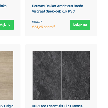
inke
Douwes Dekker Ambitieus Brede
Visgraat Spekkoek Klik PVC
€56,95
kijk nu
bekijk nu
2
€51,25 per m
53 Rigid
COREtec Essentials Tile+ Mensa