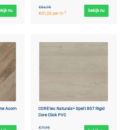
€56,95
kijk nu
bekijk nu
2
€51,25 per m
one Acorn
COREtec Naturals+ Spelt 857 Rigid
Core Click PVC
€71,95