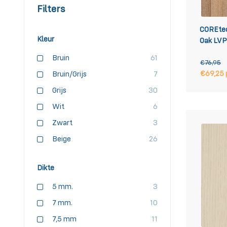
Filters
COREtec
Kleur
Oak LVP
Bruin
61
€76,95
€69,25 
Bruin/Grijs
7
Grijs
30
Wit
6
Zwart
3
Beige
26
Dikte
5 mm.
3
7 mm.
10
7,5 mm
11