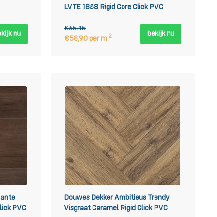
LVTE 1858 Rigid Core Click PVC
€65,45
kijk nu
bekijk nu
2
€58,90 per m
iante
Douwes Dekker Ambitieus Trendy
lick PVC
Visgraat Caramel Rigid Click PVC