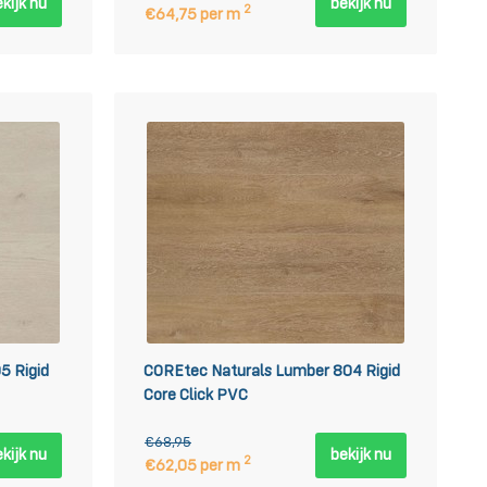
kijk nu
bekijk nu
2
€64,75 per m
5 Rigid
COREtec Naturals Lumber 804 Rigid
Core Click PVC
€68,95
kijk nu
bekijk nu
2
€62,05 per m