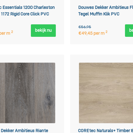
 Essentials 1200 Charleston
Douwes Dekker Ambitieus Fl
1172 Rigid Core Click PVC
Tegel Muffin Klik PVC
€56,95
bekijk nu
be
2
2
per m
€49,45 per m
Dekker Ambitieus Riante
COREtec Naturals+ Timber 8