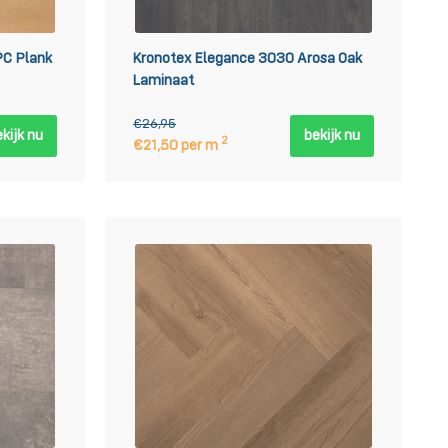
PC Plank
Kronotex Elegance 3030 Arosa Oak
Laminaat
€26,95
kijk nu
bekijk nu
2
€21,50 per m