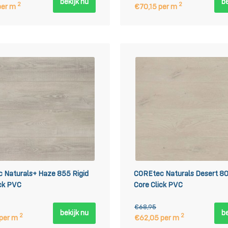
bekijk nu
be
2
2
per m
€70,15 per m
 Naturals+ Haze 855 Rigid
COREtec Naturals Desert 80
ick PVC
Core Click PVC
€68,95
bekijk nu
be
2
2
 per m
€62,05 per m