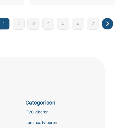
1
2
3
4
5
6
7
Categorieën
PVC vloeren
Laminaatvloeren