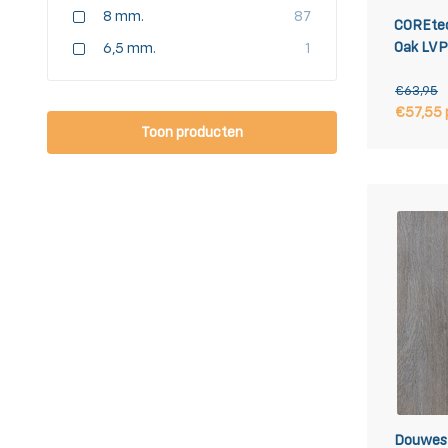
8 mm.
87
COREtec
Oak LVP 
6,5 mm.
1
€63,95
€57,55 
Toon
producten
Douwes 