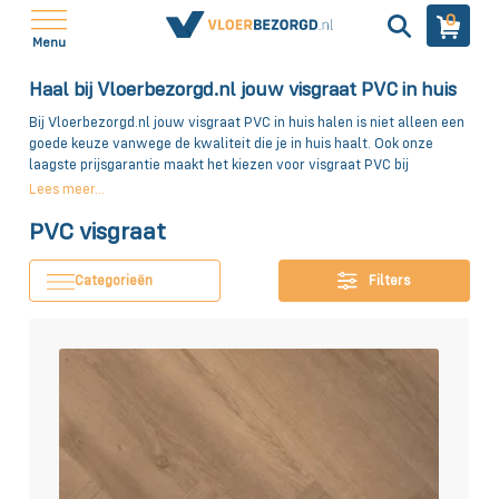
0
Menu
Haal bij Vloerbezorgd.nl jouw visgraat PVC in huis
Bij Vloerbezorgd.nl jouw visgraat PVC in huis halen is niet alleen een
goede keuze vanwege de kwaliteit die je in huis haalt. Ook onze
laagste prijsgarantie maakt het kiezen voor visgraat PVC bij
Vloerbezorgd.nl een goede keuze.
De visgraat PVC
kenmerkt zich
Lees meer...
door haar unieke karakter, de planken zijn namelijk als een visgraat
PVC visgraat
gelegd. Zo haal je niet alleen een vloer in huis van topkwaliteit, maar
ook nog met een vernieuwende look.
Categorieën
Filters