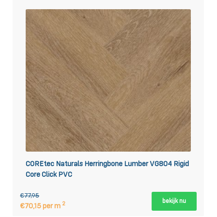
COREtec Naturals Herringbone Lumber VG804 Rigid
Core Click PVC
€77,95
bekijk nu
2
€70,15 per m