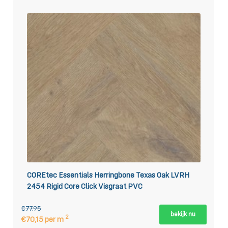
COREtec Essentials Herringbone Texas Oak LVRH
2454 Rigid Core Click Visgraat PVC
€77,95
bekijk nu
2
€70,15 per m