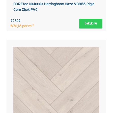
COREtec Naturals Herringbone Haze VG855 Rigid
Core Click PVC
€77,95
bekijk nu
2
€70,15 per m