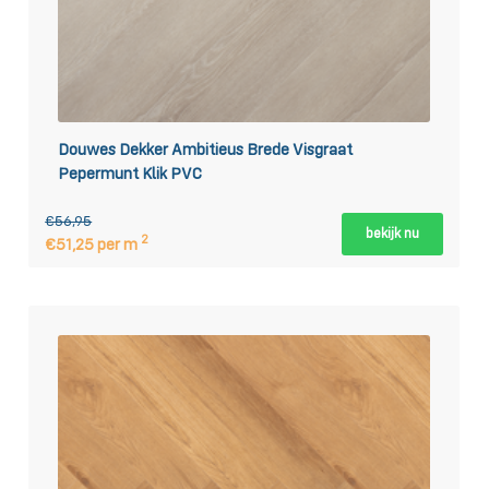
Douwes Dekker Ambitieus Brede Visgraat
Pepermunt Klik PVC
€56,95
bekijk nu
2
€51,25 per m