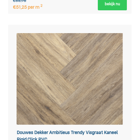
€56,95
bekijk nu
2
€51,25 per m
Douwes Dekker Ambitieus Trendy Visgraat Kaneel
Rigid Click PVC