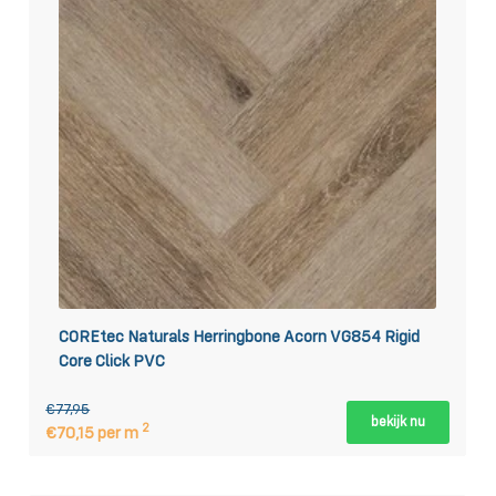
COREtec Naturals Herringbone Acorn VG854 Rigid
Core Click PVC
€77,95
bekijk nu
2
€70,15 per m