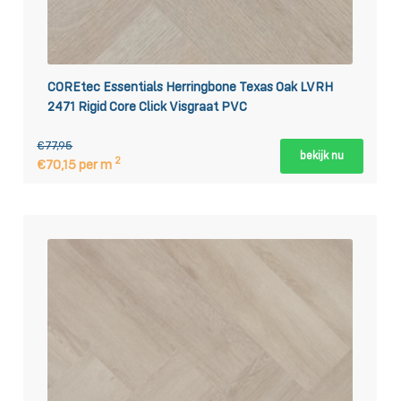
COREtec Essentials Herringbone Texas Oak LVRH
2471 Rigid Core Click Visgraat PVC
€77,95
bekijk nu
2
€70,15 per m