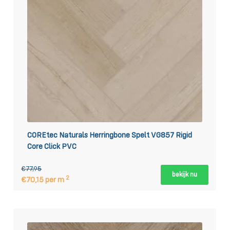
COREtec Naturals Herringbone Spelt VG857 Rigid
Core Click PVC
€77,95
bekijk nu
2
€70,15 per m