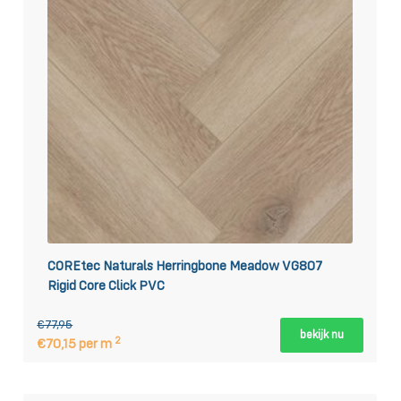
COREtec Naturals Herringbone Meadow VG807
Rigid Core Click PVC
€77,95
bekijk nu
2
€70,15 per m