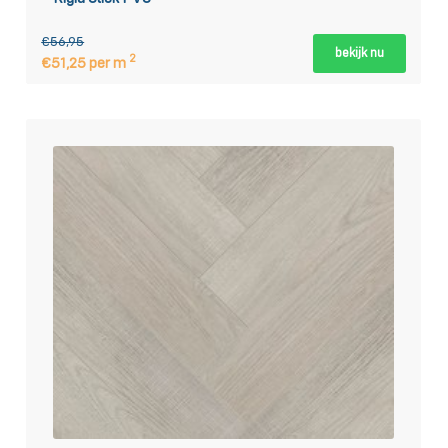
€56,95
bekijk nu
2
€51,25 per m