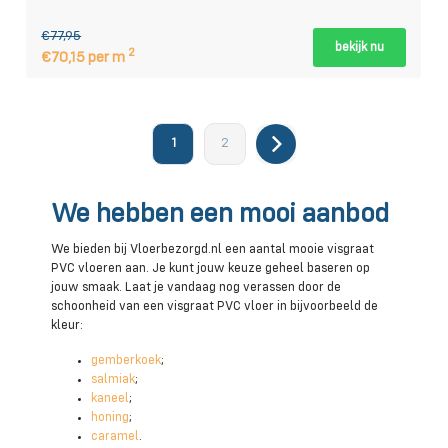
€77,95
bekijk nu
2
€70,15 per m
1
2
We hebben een mooi aanbod
We bieden bij Vloerbezorgd.nl een aantal mooie visgraat
PVC vloeren aan. Je kunt jouw keuze geheel baseren op
jouw smaak. Laat je vandaag nog verassen door de
schoonheid van een visgraat PVC vloer in bijvoorbeeld de
kleur:
gemberkoek
;
salmiak
;
kaneel
;
honing
;
caramel
.