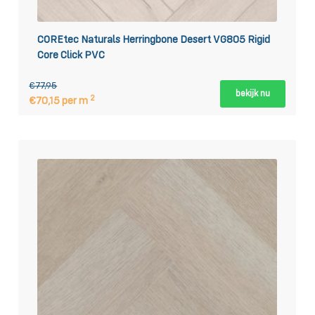
COREtec Naturals Herringbone Desert VG805 Rigid
Core Click PVC
€77,95
bekijk nu
2
€70,15 per m