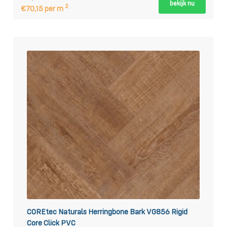
bekijk nu
2
€70,15 per m
COREtec Naturals Herringbone Bark VG856 Rigid
Core Click PVC