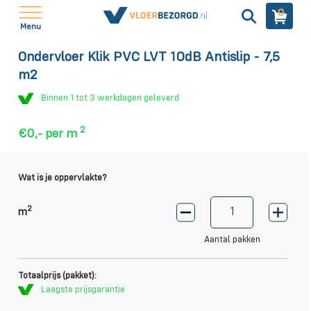
0
Menu
Ondervloer Klik PVC LVT 10dB Antislip - 7,5
m2
Binnen 1 tot 3 werkdagen geleverd
2
€0,-
per m
Wat is je oppervlakte?
2
m
Aantal pakken
Totaalprijs (pakket):
Laagste prijsgarantie