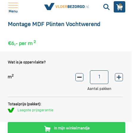
0
Menu
Montage MDF Plinten Vochtwerend
2
€6,-
per m
Wat is je oppervlakte?
2
m
Aantal pakken
Totaalprijs (pakket):
Laagste prijsgarantie
In mijn winkelmandje