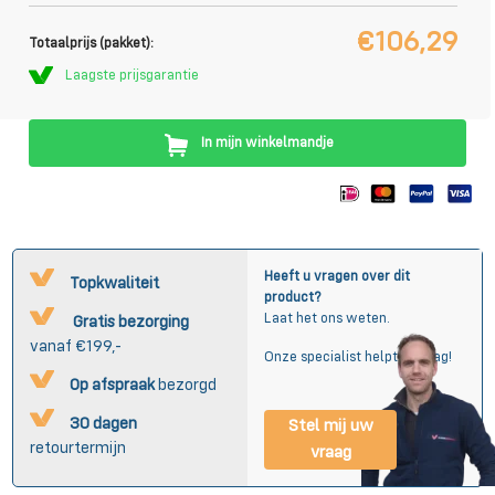
€106,29
Totaalprijs (pakket):
Laagste prijsgarantie
In mijn winkelmandje
Heeft u vragen over dit
Topkwaliteit
product?
Laat het ons weten.
Gratis bezorging
vanaf €199,-
Onze specialist helpt u graag!
Op afspraak
bezorgd
30 dagen
Stel mij uw
retourtermijn
vraag