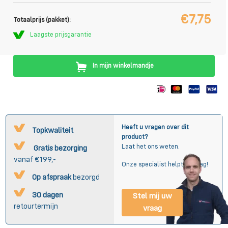
€7,75
Totaalprijs (pakket):
Laagste prijsgarantie
In mijn winkelmandje
Heeft u vragen over dit
Topkwaliteit
product?
Laat het ons weten.
Gratis bezorging
vanaf €199,-
Onze specialist helpt u graag!
Op afspraak
bezorgd
30 dagen
Stel mij uw
retourtermijn
vraag