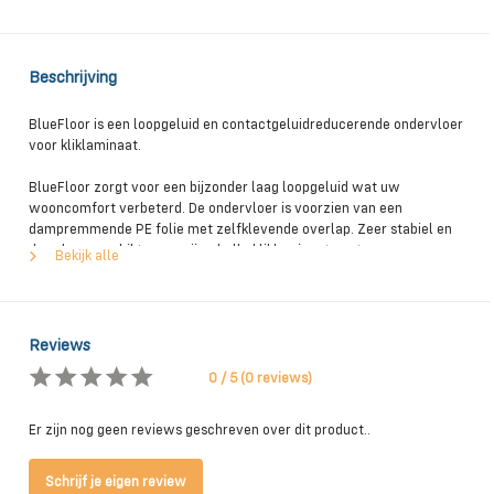
Beschrijving
BlueFloor is een loopgeluid en contactgeluidreducerende ondervloer
voor kliklaminaat.
BlueFloor zorgt voor een bijzonder laag loopgeluid wat uw
wooncomfort verbeterd. De ondervloer is voorzien van een
dampremmende PE folie met zelfklevende overlap. Zeer stabiel en
daardoor geschikt voor vrijwel alle kliklaminaat-systemen.
Bekijk alle
Reviews
0 / 5 (0 reviews)
Er zijn nog geen reviews geschreven over dit product..
Schrijf je eigen review